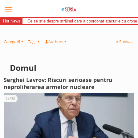
Hot News
Ce se știe despre străinul care a coordonat atacurile cu drone
Categorii
Tags
Authors
Show all
Domul
Serghei Lavrov: Riscuri serioase pentru
neproliferarea armelor nucleare
18/03