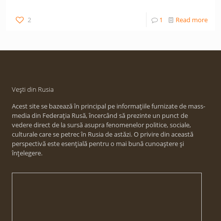
2
1
Read more
Vești din Rusia
Acest site se bazează în principal pe informațiile furnizate de mass-
media din Federația Rusă, încercând să prezinte un punct de
vedere direct de la sursă asupra fenomenelor politice, sociale,
culturale care se petrec în Rusia de astăzi. O privire din această
perspectivă este esențială pentru o mai bună cunoaștere și
înțelegere.