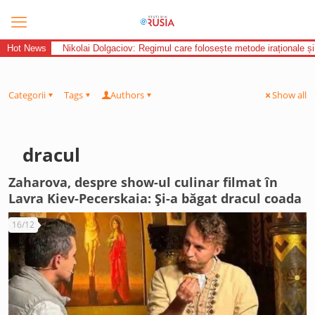
Hot News
Nikolai Dolgaciov: Regimul care folosește metode iraționale și
Categorii
Tags
Authors
Show all
dracul
Zaharova, despre show-ul culinar filmat în
Lavra Kiev-Pecerskaia: Și-a băgat dracul coada
16/12