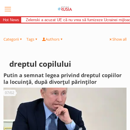
Hot News
Zelenski a acuzat UE că nu vrea să furnizeze Ucrainei mijloac
Categorii
Tags
Authors
Show all
dreptul copilului
Putin a semnat legea privind dreptul copiilor
la locuință, după divorțul părinților
07/02