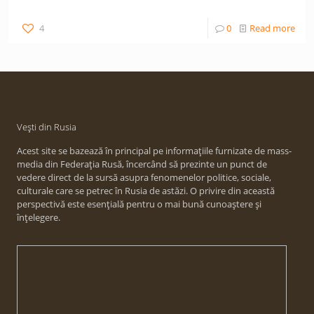
4
0
Read more
Vești din Rusia
Acest site se bazează în principal pe informațiile furnizate de mass-
media din Federația Rusă, încercând să prezinte un punct de
vedere direct de la sursă asupra fenomenelor politice, sociale,
culturale care se petrec în Rusia de astăzi. O privire din această
perspectivă este esențială pentru o mai bună cunoaștere și
înțelegere.