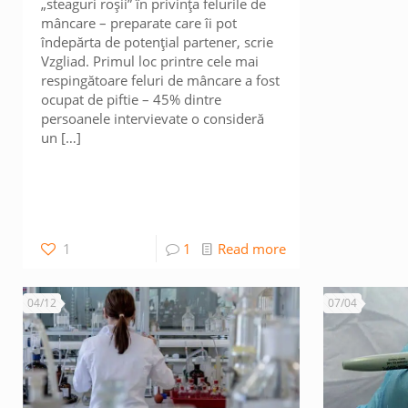
„steaguri roșii” în privința felurile de
mâncare – preparate care îi pot
îndepărta de potențial partener, scrie
Vzgliad. Primul loc printre cele mai
respingătoare feluri de mâncare a fost
ocupat de piftie – 45% dintre
persoanele intervievate o consideră
un
[…]
1
1
Read more
04/12
07/04