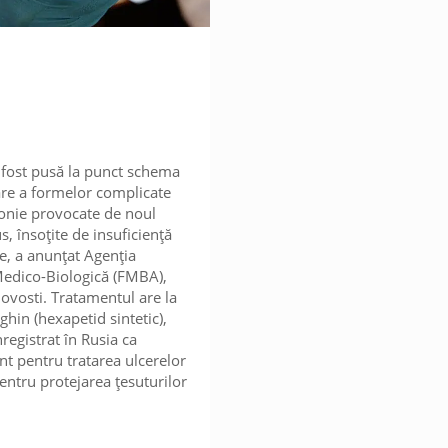
a fost pusă la punct schema
re a formelor complicate
nie provocate de noul
, însoțite de insuficiență
ie, a anunțat Agenția
edico-Biologică (FMBA),
Novosti. Tratamentul are la
ghin (hexapetid sintetic),
registrat în Rusia ca
 pentru tratarea ulcerelor
pentru protejarea țesuturilor