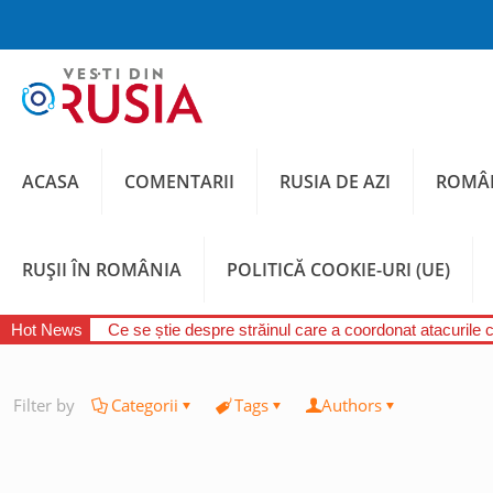
ACASA
COMENTARII
RUSIA DE AZI
ROMÂN
RUȘII ÎN ROMÂNIA
POLITICĂ COOKIE-URI (UE)
Hot News
Ce se știe despre străinul care a coordonat atacurile 
Filter by
Categorii
Tags
Authors