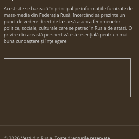
Acest site se bazează în principal pe informațiile furnizate de
mass-media din Federația Rusă, încercând să prezinte un
punct de vedere direct de la sursă asupra fenomenelor
politice, sociale, culturale care se petrec în Rusia de astăzi. O
privire din această perspectivă este esențială pentru o mai
bună cunoaștere și înțelegere.
© 2026 Vesti din Rusia. Toate drepturile rezervate.