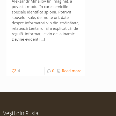
Aleksandr Mihailov (în imagine), a
povestit modul în care serviciile
speciale identifică spionii. Potrivit
spuselor sale, de multe ori, date
despre informatori vin din străinătate,
relatează Lenta.ru. El a explicat că, de
regulă, informațiile vin de la inamic.
Devine evident
[…]
4
0
Read more
Vești din Rusia