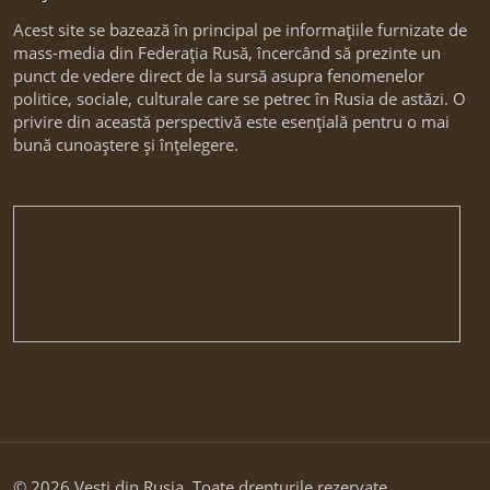
Acest site se bazează în principal pe informațiile furnizate de
mass-media din Federația Rusă, încercând să prezinte un
punct de vedere direct de la sursă asupra fenomenelor
politice, sociale, culturale care se petrec în Rusia de astăzi. O
privire din această perspectivă este esențială pentru o mai
bună cunoaștere și înțelegere.
© 2026 Vesti din Rusia. Toate drepturile rezervate.