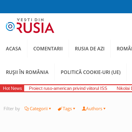
ACASA
COMENTARII
RUSIA DE AZI
ROMÂN
RUȘII ÎN ROMÂNIA
POLITICĂ COOKIE-URI (UE)
Hot News
Proiect ruso-american privind viitorul ISS
Nikolai 
Filter by
Categorii
Tags
Authors