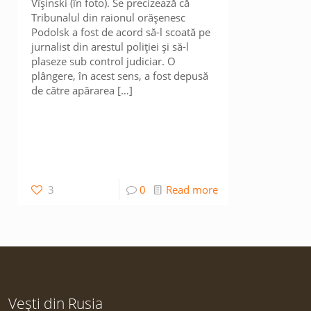
Vîșinski (în foto). Se precizează că
Tribunalul din raionul orășenesc
Podolsk a fost de acord să-l scoată pe
jurnalist din arestul poliției și să-l
plaseze sub control judiciar. O
plângere, în acest sens, a fost depusă
de către apărarea
[…]
3
0
Read more
Vești din Rusia