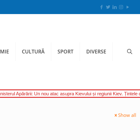
MIE
CULTURĂ
SPORT
DIVERSE
nisterul Apărării: Un nou atac asupra Kievului și regiunii Kiev. Țintele 
Show all