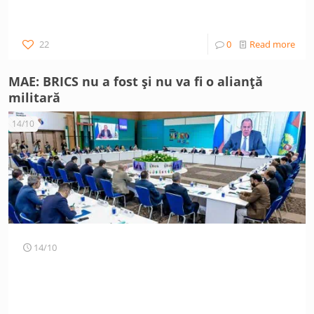
22
0
Read more
MAE: BRICS nu a fost și nu va fi o alianță
militară
14/10
14/10