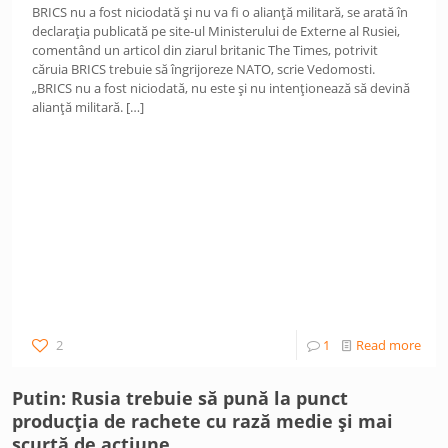
BRICS nu a fost niciodată și nu va fi o alianță militară, se arată în
declarația publicată pe site-ul Ministerului de Externe al Rusiei,
comentând un articol din ziarul britanic The Times, potrivit
căruia BRICS trebuie să îngrijoreze NATO, scrie Vedomosti.
„BRICS nu a fost niciodată, nu este și nu intenționează să devină
alianță militară.
[…]
2
1
Read more
Putin: Rusia trebuie să pună la punct
producția de rachete cu rază medie și mai
scurtă de acțiune