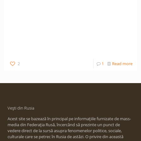
2
1
Read more
Vești din Rusia
Acest site se bazează în principal pe informațiile furnizate de mass-
media din Federația Rusă, încercând să prezinte un punct de
vedere direct de la sursă asupra fenomenelor politice, sociale,
culturale care se petrec în Rusia de astăzi. O privire din această