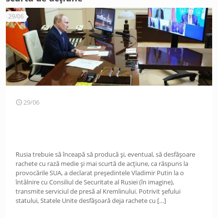
29/06
29/06
Rusia trebuie să înceapă să producă și, eventual, să desfășoare
rachete cu rază medie și mai scurtă de acțiune, ca răspuns la
provocările SUA, a declarat președintele Vladimir Putin la o
întâlnire cu Consiliul de Securitate al Rusiei (în imagine),
transmite serviciul de presă al Kremlinului. Potrivit șefului
statului, Statele Unite desfășoară deja rachete cu
[…]