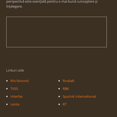
perspectivă este esențială pentru o mai bună cunoaștere și
înțelegere.
Linkuri utile
RIA Novosti
Rosbalt
TASS
RBK
Interfax
Sputnik International
Lenta
RT