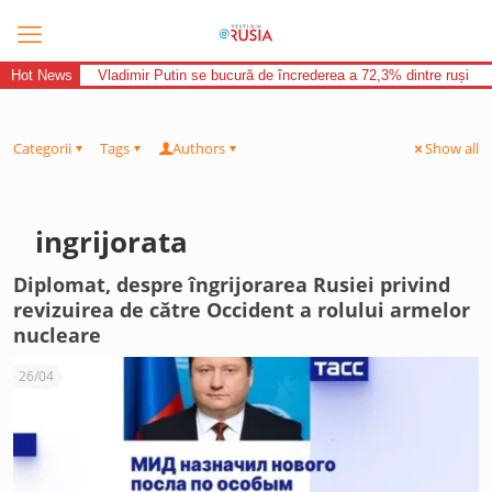
Hot News
Vladimir Putin se bucură de încrederea a 72,3% dintre ruși
Categorii
Tags
Authors
Show all
ingrijorata
Diplomat, despre îngrijorarea Rusiei privind
revizuirea de către Occident a rolului armelor
nucleare
26/04