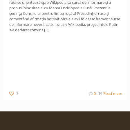
rușii se orientează spre Wikipedia ca sursă de informare și a
propus înlocuirea ei cu Marea Enciclopedie Rusă. Prezent la
ședința Consiliului pentru limba rusă al Presedinției ruse și
comentând afirmația potrivit căreia elevii folosesc frecvent surse
de informare neverificate, inclusiv Wikipedia, președintele Putin
s-a declarat convins
[…]
3
0
Read more