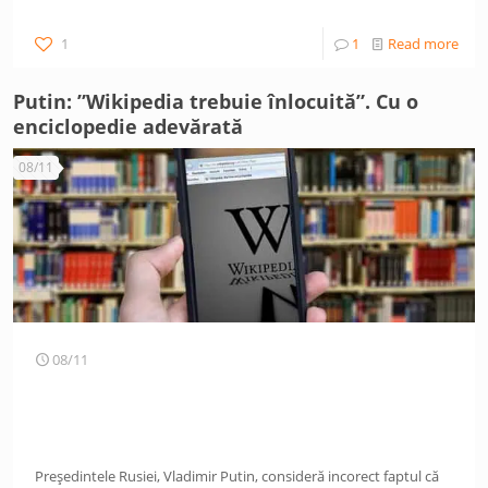
1
1
Read more
Putin: ”Wikipedia trebuie înlocuită”. Cu o
enciclopedie adevărată
08/11
08/11
Președintele Rusiei, Vladimir Putin, consideră incorect faptul că