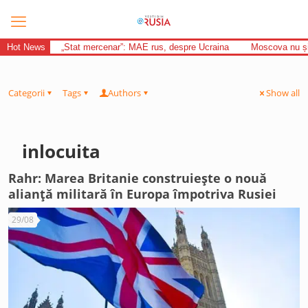
Hot News
„Stat mercenar”: MAE rus, despre Ucraina
Moscova nu și-
Categorii
Tags
Authors
Show all
inlocuita
Rahr: Marea Britanie construiește o nouă
alianță militară în Europa împotriva Rusiei
29/08