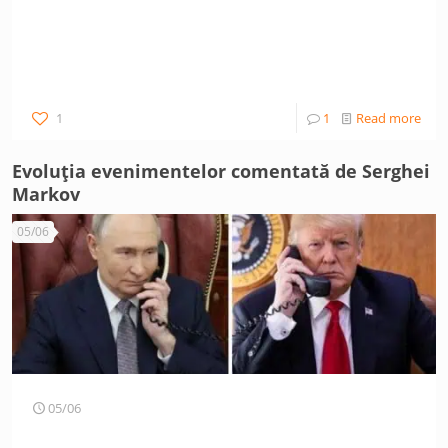
1
1
Read more
Evoluția evenimentelor comentată de Serghei
Markov
05/06
05/06