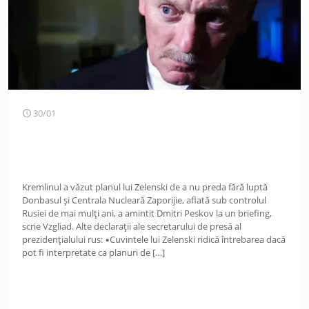
30/01
Kremlinul a văzut planul lui Zelenski de a nu preda fără luptă
Donbasul și Centrala Nucleară Zaporijie, aflată sub controlul
Rusiei de mai mulți ani, a amintit Dmitri Peskov la un briefing,
scrie Vzgliad. Alte declarații ale secretarului de presă al
prezidențialului rus: ▪️Cuvintele lui Zelenski ridică întrebarea dacă
pot fi interpretate ca planuri de
[…]