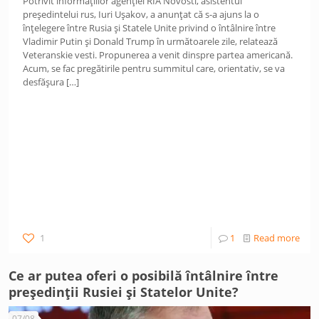
Potrivit informațiilor agenției RIA Novosti, asistentul
președintelui rus, Iuri Ușakov, a anunțat că s-a ajuns la o
înțelegere între Rusia și Statele Unite privind o întâlnire între
Vladimir Putin și Donald Trump în următoarele zile, relatează
Veteranskie vesti. Propunerea a venit dinspre partea americană.
Acum, se fac pregătirile pentru summitul care, orientativ, se va
desfășura
[…]
1
1
Read more
Ce ar putea oferi o posibilă întâlnire între
președinții Rusiei și Statelor Unite?
07/08