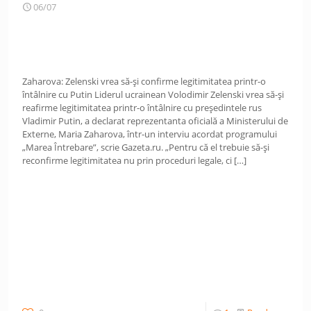
06/07
Zaharova: Zelenski vrea să-și confirme legitimitatea printr-o
întâlnire cu Putin Liderul ucrainean Volodimir Zelenski vrea să-și
reafirme legitimitatea printr-o întâlnire cu președintele rus
Vladimir Putin, a declarat reprezentanta oficială a Ministerului de
Externe, Maria Zaharova, într-un interviu acordat programului
„Marea Întrebare”, scrie Gazeta.ru. „Pentru că el trebuie să-și
reconfirme legitimitatea nu prin proceduri legale, ci
[…]