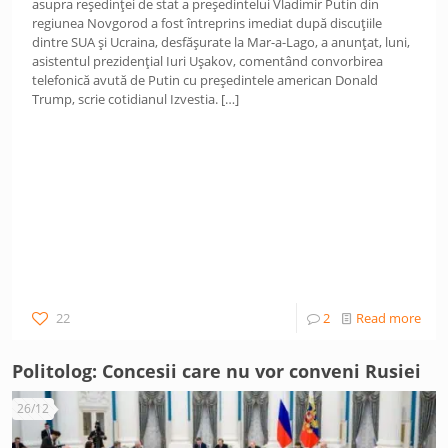
asupra reședinței de stat a președintelui Vladimir Putin din
regiunea Novgorod a fost întreprins imediat după discuțiile
dintre SUA și Ucraina, desfășurate la Mar-a-Lago, a anunțat, luni,
asistentul prezidențial Iuri Ușakov, comentând convorbirea
telefonică avută de Putin cu președintele american Donald
Trump, scrie cotidianul Izvestia.
[…]
22
2
Read more
Politolog: Concesii care nu vor conveni Rusiei
26/12