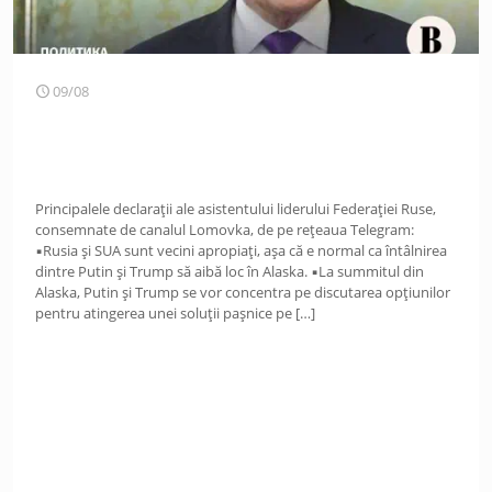
09/08
Principalele declarații ale asistentului liderului Federației Ruse,
consemnate de canalul Lomovka, de pe rețeaua Telegram:
▪️Rusia și SUA sunt vecini apropiați, așa că e normal ca întâlnirea
dintre Putin și Trump să aibă loc în Alaska. ▪️La summitul din
Alaska, Putin și Trump se vor concentra pe discutarea opțiunilor
pentru atingerea unei soluții pașnice pe
[…]