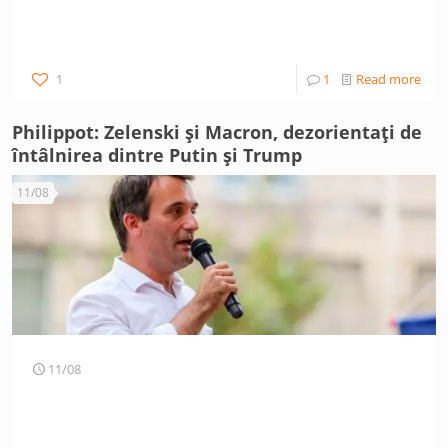
1
1
Read more
Philippot: Zelenski și Macron, dezorientați de
întâlnirea dintre Putin și Trump
11/08
11/08