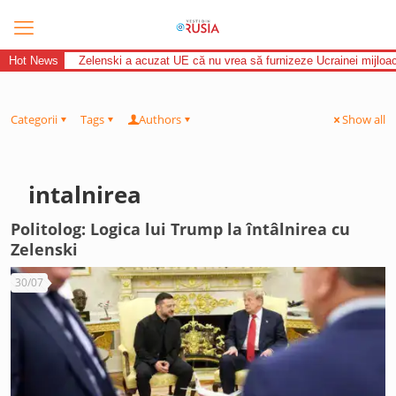
Hot News
Zelenski a acuzat UE că nu vrea să furnizeze Ucrainei mijloac
Categorii
Tags
Authors
Show all
intalnirea
Politolog: Logica lui Trump la întâlnirea cu
Zelenski
30/07