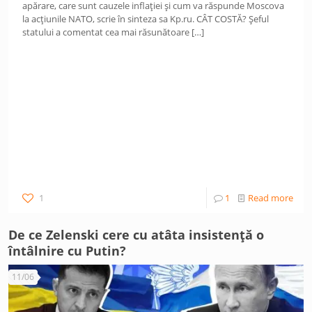
apărare, care sunt cauzele inflației și cum va răspunde Moscova
la acțiunile NATO, scrie în sinteza sa Kp.ru. CÂT COSTĂ? Șeful
statului a comentat cea mai răsunătoare
[…]
1
1
Read more
De ce Zelenski cere cu atâta insistență o
întâlnire cu Putin?
11/06