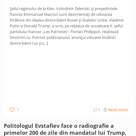
Șeful regimului de la Kiev, Volodimir Zelenski, și președintele
francez Emmanuel Macron sunt dezorientați de viitoarea
întâlnire din Alaska dintre liderii Rusiei și Statelor Unite, Vladimir
Putin și Donald Trump, a scris, pe rețeaua de socializare X, șeful
partidului francez „Les Patriotes”, Florian Philippot, relatează
Smotrim.ru. Potrivit politicianului, anunțul viitoarei întâlniri
dintre liderii rus și
[…]
1
1
Read more
Politologul Evstafiev face o radiografie a
primelor 200 de zile din mandatul lui Trump,