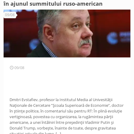
în ajunul summitului ruso-american
09/08
09/08
Dmitri Evstafiev, profesor la Institutul Media al Univesității
Naționale de Cercetare ”Școala Superioară de Economie”, doctor
în științe politice, în comentariul său pentru RT: În plină evoluție
vertiginoasă, povestea cu organizarea, la rugămintea părții
americane, a unei întâlniri între președinții Vladimir Putin și
Donald Trump, vorbește, înainte de toate, despre gravitatea
situației actuale din lume.
[…]