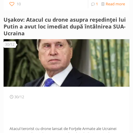
10
1
Read more
Ușakov: Atacul cu drone asupra reședinței lui
Putin a avut loc imediat după întâlnirea SUA-
Ucraina
30/12
30/12
Atacul terorist cu drone lansat de Forțele Armate ale Ucrainei