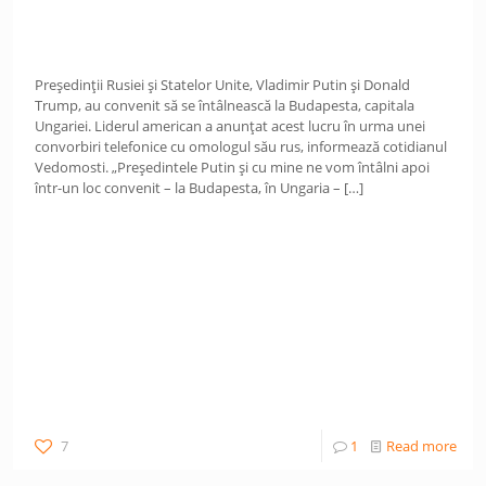
Președinții Rusiei și Statelor Unite, Vladimir Putin și Donald
Trump, au convenit să se întâlnească la Budapesta, capitala
Ungariei. Liderul american a anunțat acest lucru în urma unei
convorbiri telefonice cu omologul său rus, informează cotidianul
Vedomosti. „Președintele Putin și cu mine ne vom întâlni apoi
într-un loc convenit – la Budapesta, în Ungaria –
[…]
7
1
Read more