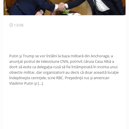
13/08
Putin și Trump se vor întâlni la baza militară din Anchorage, a
anunțat postul de televiziune CNN, potrivit căruia Casa Albă a
dorit să evite ca delegația rusă să fie întâmpinată în incinta unui
obiectiv militar, dar organizatorii au decis că doar această locație
îndeplinește cerințele, scrie RBC. Președinții rus și american
Vladimir Putin și
[…]