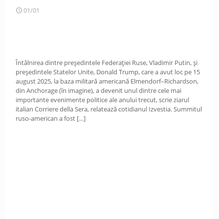
01/01
Întâlnirea dintre președintele Federației Ruse, Vladimir Putin, și
președintele Statelor Unite, Donald Trump, care a avut loc pe 15
august 2025, la baza militară americană Elmendorf–Richardson,
din Anchorage (în imagine), a devenit unul dintre cele mai
importante evenimente politice ale anului trecut, scrie ziarul
italian Corriere della Sera, relatează cotidianul Izvestia. Summitul
ruso-american a fost
[…]