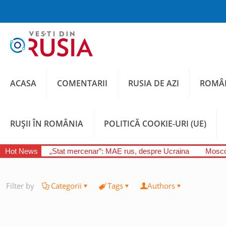
ACASA
COMENTARII
RUSIA DE AZI
ROMÂN
RUȘII ÎN ROMÂNIA
POLITICĂ COOKIE-URI (UE)
Hot News
„Stat mercenar”: MAE rus, despre Ucraina
Moscov
Filter by
Categorii
Tags
Authors