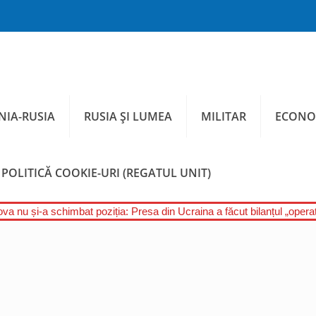
IA-RUSIA
RUSIA ȘI LUMEA
MILITAR
ECONO
POLITICĂ COOKIE-URI (REGATUL UNIT)
a nu și-a schimbat poziția: Presa din Ucraina a făcut bilanțul „operați