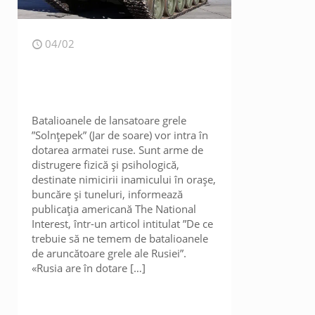
04/02
Batalioanele de lansatoare grele
”Solnțepek” (Jar de soare) vor intra în
dotarea armatei ruse. Sunt arme de
distrugere fizică și psihologică,
destinate nimicirii inamicului în orașe,
buncăre și tuneluri, informează
publicația americană The National
Interest, într-un articol intitulat ”De ce
trebuie să ne temem de batalioanele
de aruncătoare grele ale Rusiei”.
«Rusia are în dotare
[…]