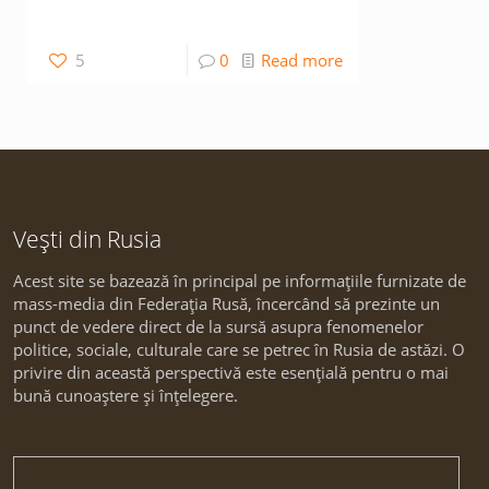
5
0
Read more
Vești din Rusia
Acest site se bazează în principal pe informațiile furnizate de
mass-media din Federația Rusă, încercând să prezinte un
punct de vedere direct de la sursă asupra fenomenelor
politice, sociale, culturale care se petrec în Rusia de astăzi. O
privire din această perspectivă este esențială pentru o mai
bună cunoaștere și înțelegere.