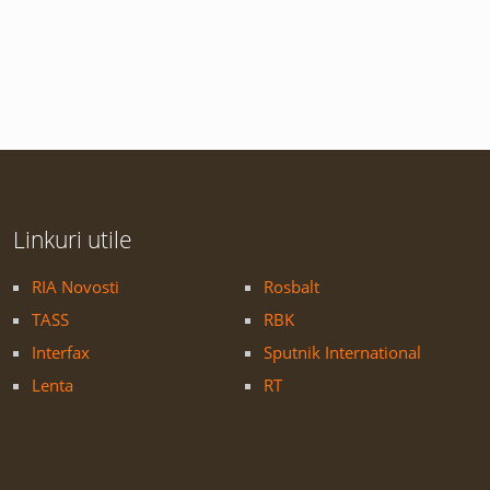
Linkuri utile
RIA Novosti
Rosbalt
TASS
RBK
Interfax
Sputnik International
Lenta
RT