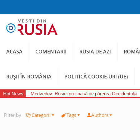
ACASA
COMENTARII
RUSIA DE AZI
ROMÂN
RUȘII ÎN ROMÂNIA
POLITICĂ COOKIE-URI (UE)
Hot News
Medvedev: Rusiei nu-i pasă de părerea Occidentului
Filter by
Categorii
Tags
Authors