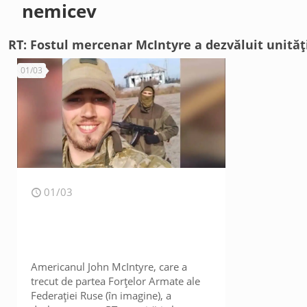
nemicev
RT: Fostul mercenar McIntyre a dezvăluit unități
01/03
01/03
Americanul John McIntyre, care a
trecut de partea Forțelor Armate ale
Federației Ruse (în imagine), a