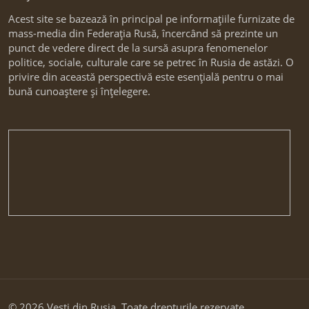
Acest site se bazează în principal pe informațiile furnizate de
mass-media din Federația Rusă, încercând să prezinte un
punct de vedere direct de la sursă asupra fenomenelor
politice, sociale, culturale care se petrec în Rusia de astăzi. O
privire din această perspectivă este esențială pentru o mai
bună cunoaștere și înțelegere.
© 2026 Vesti din Rusia. Toate drepturile rezervate.