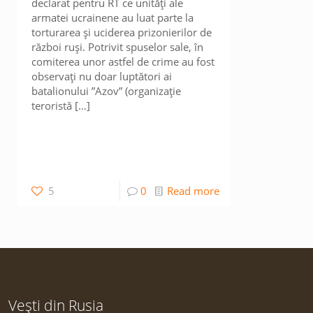
declarat pentru RT ce unități ale
armatei ucrainene au luat parte la
torturarea și uciderea prizonierilor de
război ruși. Potrivit spuselor sale, în
comiterea unor astfel de crime au fost
observați nu doar luptători ai
batalionului ”Azov” (organizație
teroristă
[…]
5
0
Read more
Vești din Rusia