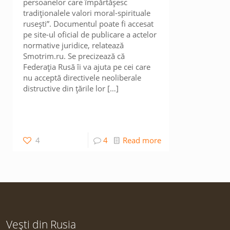
persoanelor care împărtășesc
tradiționalele valori moral-spirituale
rusești”. Documentul poate fi accesat
pe site-ul oficial de publicare a actelor
normative juridice, relatează
Smotrim.ru. Se precizează că
Federația Rusă îi va ajuta pe cei care
nu acceptă directivele neoliberale
distructive din țările lor
[…]
4
4
Read more
Vești din Rusia