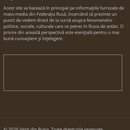
Acest site se bazează în principal pe informațiile furnizate de
mass-media din Federația Rusă, încercând să prezinte un
punct de vedere direct de la sursă asupra fenomenelor
politice, sociale, culturale care se petrec în Rusia de astăzi. O
privire din această perspectivă este esențială pentru o mai
bună cunoaștere și înțelegere.
© 2026 Vesti din Rusia. Toate drepturile rezervate.