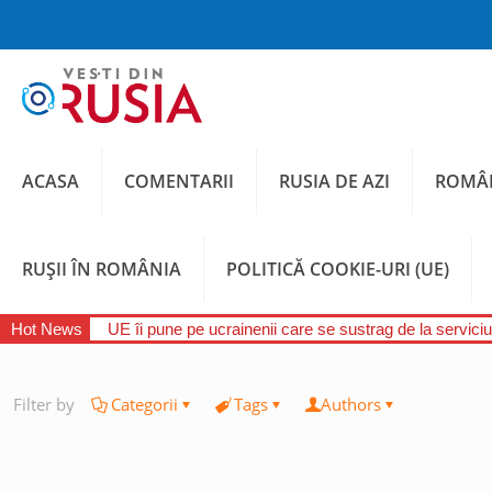
ACASA
COMENTARII
RUSIA DE AZI
ROMÂN
RUȘII ÎN ROMÂNIA
POLITICĂ COOKIE-URI (UE)
Hot News
UE îi pune pe ucrainenii care se sustrag de la serviciul
Filter by
Categorii
Tags
Authors