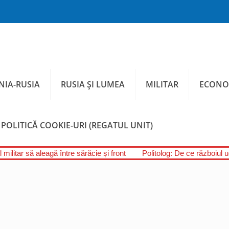
IA-RUSIA
RUSIA ȘI LUMEA
MILITAR
ECONO
POLITICĂ COOKIE-URI (REGATUL UNIT)
 militar să aleagă între sărăcie și front
Politolog: De ce războiul 