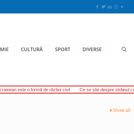
MIE
CULTURĂ
SPORT
DIVERSE
ucrainean este o formă de război civil
Ce se știe despre străinul c
Show all