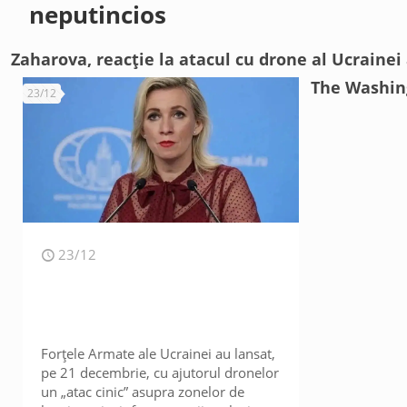
neputincios
Zaharova, reacție la atacul cu drone al Ucraine
The Washing
23/12
23/12
Forțele Armate ale Ucrainei au lansat,
pe 21 decembrie, cu ajutorul dronelor
un „atac cinic” asupra zonelor de