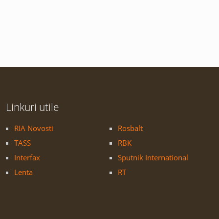
Linkuri utile
RIA Novosti
Rosbalt
TASS
RBK
Interfax
Sputnik International
Lenta
RT