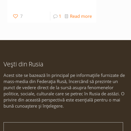
7
1
Read more
Vești din Rusia
Acest site se bazează în principal pe informațiile furnizate de
mass-media din Federația Rusă, încercând să prezinte un
punct de vedere direct de la sursă asupra fenomenelor
politice, sociale, culturale care se petrec în Rusia de astăzi. O
privire din această perspectivă este esențială pentru o mai
bună cunoaștere și înțelegere.