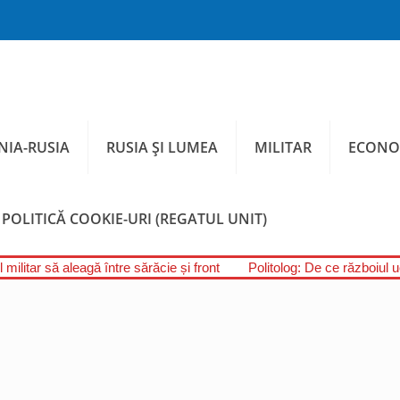
IA-RUSIA
RUSIA ȘI LUMEA
MILITAR
ECONO
POLITICĂ COOKIE-URI (REGATUL UNIT)
 militar să aleagă între sărăcie și front
Politolog: De ce războiul 