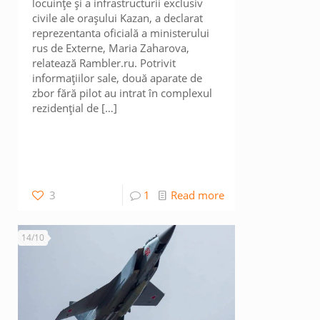
locuințe și a infrastructurii exclusiv
civile ale orașului Kazan, a declarat
reprezentanta oficială a ministerului
rus de Externe, Maria Zaharova,
relatează Rambler.ru. Potrivit
informațiilor sale, două aparate de
zbor fără pilot au intrat în complexul
rezidențial de
[…]
3
1
Read more
14/10