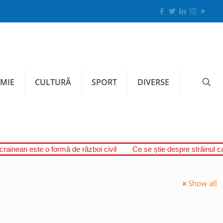
MIE
CULTURĂ
SPORT
DIVERSE
ucrainean este o formă de război civil
Ce se știe despre străinul c
Show all