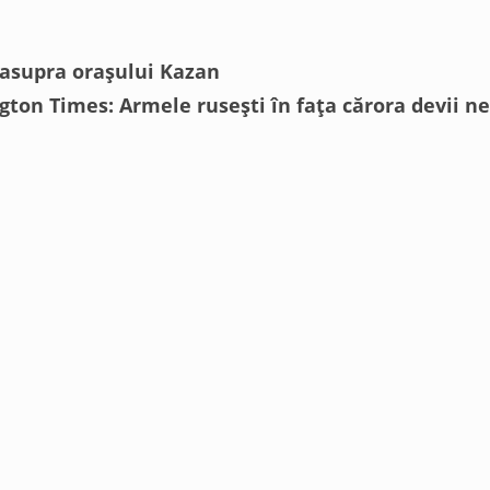
i asupra orașului Kazan
ton Times: Armele rusești în fața cărora devii n