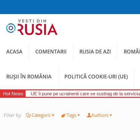
ACASA
COMENTARII
RUSIA DE AZI
ROMÂN
RUȘII ÎN ROMÂNIA
POLITICĂ COOKIE-URI (UE)
Hot News
UE îi pune pe ucrainenii care se sustrag de la serviciul
Filter by
Categorii
Tags
Authors