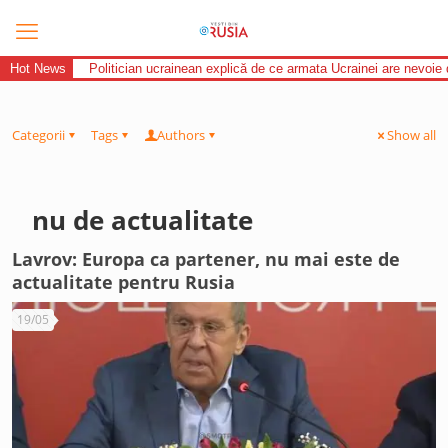
Hot News
Politician ucrainean explică de ce armata Ucrainei are nevoie 
Categorii
Tags
Authors
Show all
nu de actualitate
Lavrov: Europa ca partener, nu mai este de
actualitate pentru Rusia
19/05