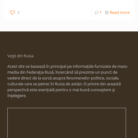
3
1
Read more
Vești din Rusia
Acest site se bazează în principal pe informațiile furnizate de mass-
media din Federația Rusă, încercând să prezinte un punct de
vedere direct de la sursă asupra fenomenelor politice, sociale,
culturale care se petrec în Rusia de astăzi. O privire din această
perspectivă este esențială pentru o mai bună cunoaștere și
înțelegere.