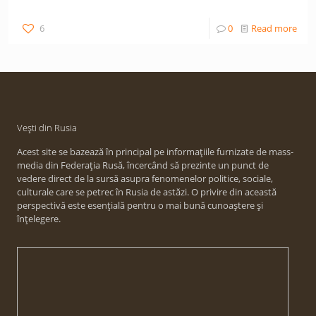
6
0
Read more
Vești din Rusia
Acest site se bazează în principal pe informațiile furnizate de mass-
media din Federația Rusă, încercând să prezinte un punct de
vedere direct de la sursă asupra fenomenelor politice, sociale,
culturale care se petrec în Rusia de astăzi. O privire din această
perspectivă este esențială pentru o mai bună cunoaștere și
înțelegere.