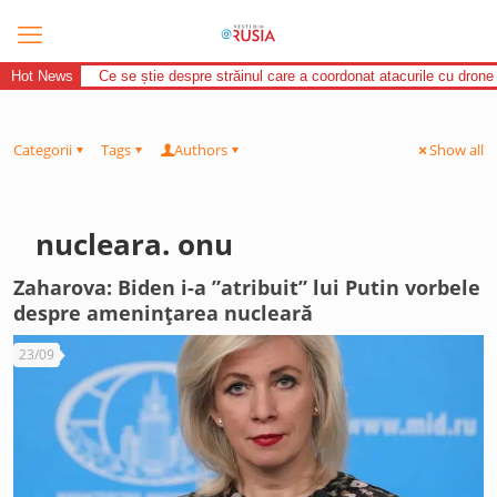
Hot News
Ce se știe despre străinul care a coordonat atacurile cu drone
Categorii
Tags
Authors
Show all
nucleara. onu
Zaharova: Biden i-a ”atribuit” lui Putin vorbele
despre amenințarea nucleară
23/09