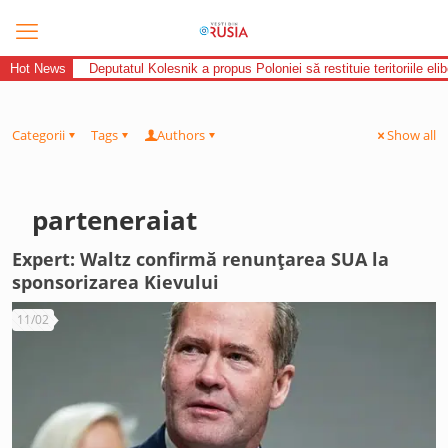
Hot News
Deputatul Kolesnik a propus Poloniei să restituie teritoriile el
Categorii
Tags
Authors
Show all
parteneraiat
Expert: Waltz confirmă renunțarea SUA la
sponsorizarea Kievului
11/02