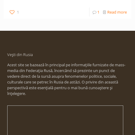
1
1
Read more
Vești din Rusia
Acest site se bazează în principal pe informațiile furnizate de mass-
media din Federația Rusă, încercând să prezinte un punct de
vedere direct de la sursă asupra fenomenelor politice, sociale,
culturale care se petrec în Rusia de astăzi. O privire din această
perspectivă este esențială pentru o mai bună cunoaștere și
înțelegere.