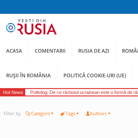
ACASA
COMENTARII
RUSIA DE AZI
ROMÂN
RUȘII ÎN ROMÂNIA
POLITICĂ COOKIE-URI (UE)
Hot News
Politolog: De ce războiul ucrainean este o formă de răz
Filter by
Categorii
Tags
Authors