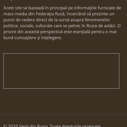
Acest site se bazează în principal pe informațiile furnizate de
mass-media din Federația Rusă, încercând să prezinte un
punct de vedere direct de la sursă asupra fenomenelor
politice, sociale, culturale care se petrec în Rusia de astăzi. O
privire din această perspectivă este esențială pentru o mai
bună cunoaștere și înțelegere.
© 2026 Vesti din Rusia. Toate drepturile rezervate.