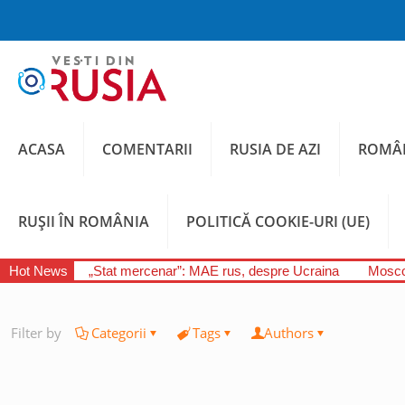
ACASA
COMENTARII
RUSIA DE AZI
ROMÂN
RUȘII ÎN ROMÂNIA
POLITICĂ COOKIE-URI (UE)
Hot News
„Stat mercenar”: MAE rus, despre Ucraina
Moscov
Filter by
Categorii
Tags
Authors