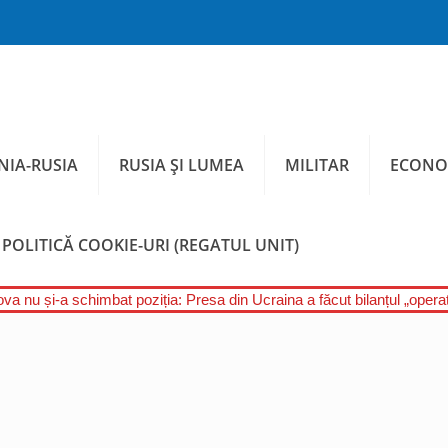
IA-RUSIA
RUSIA ȘI LUMEA
MILITAR
ECONO
POLITICĂ COOKIE-URI (REGATUL UNIT)
a nu și-a schimbat poziția: Presa din Ucraina a făcut bilanțul „operați