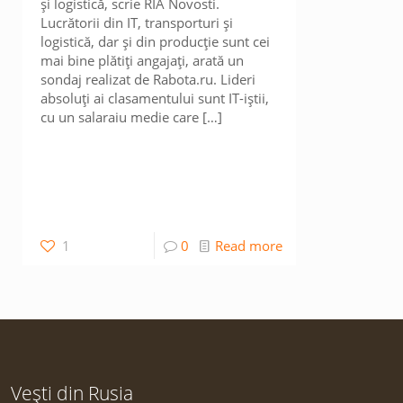
și logistică, scrie RIA Novosti.
Lucrătorii din IT, transporturi și
logistică, dar și din producție sunt cei
mai bine plătiți angajați, arată un
sondaj realizat de Rabota.ru. Lideri
absoluți ai clasamentului sunt IT-iștii,
cu un salaraiu medie care
[…]
1
0
Read more
Vești din Rusia