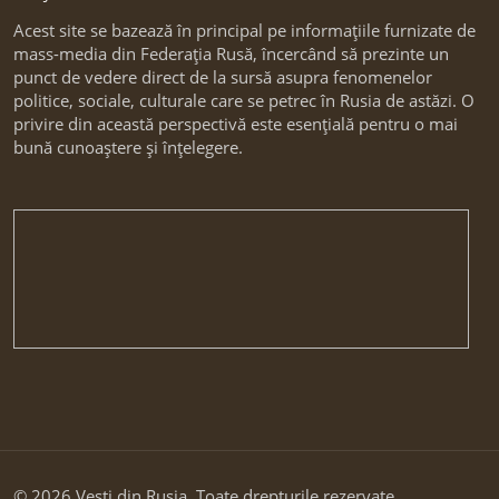
Acest site se bazează în principal pe informațiile furnizate de
mass-media din Federația Rusă, încercând să prezinte un
punct de vedere direct de la sursă asupra fenomenelor
politice, sociale, culturale care se petrec în Rusia de astăzi. O
privire din această perspectivă este esențială pentru o mai
bună cunoaștere și înțelegere.
© 2026 Vesti din Rusia. Toate drepturile rezervate.