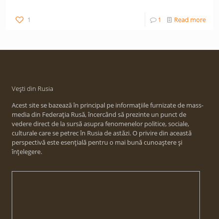
1
1
Read more
Vești din Rusia
Acest site se bazează în principal pe informațiile furnizate de mass-
media din Federația Rusă, încercând să prezinte un punct de
vedere direct de la sursă asupra fenomenelor politice, sociale,
culturale care se petrec în Rusia de astăzi. O privire din această
perspectivă este esențială pentru o mai bună cunoaștere și
înțelegere.