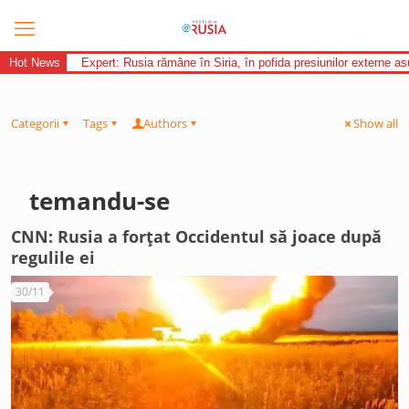
Hot News
Expert: Rusia rămâne în Siria, în pofida presiunilor externe 
Categorii
Tags
Authors
Show all
temandu-se
CNN: Rusia a forțat Occidentul să joace după
regulile ei
30/11