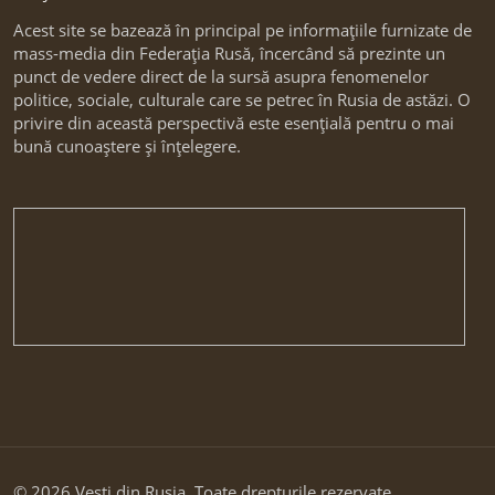
Acest site se bazează în principal pe informațiile furnizate de
mass-media din Federația Rusă, încercând să prezinte un
punct de vedere direct de la sursă asupra fenomenelor
politice, sociale, culturale care se petrec în Rusia de astăzi. O
privire din această perspectivă este esențială pentru o mai
bună cunoaștere și înțelegere.
© 2026 Vesti din Rusia. Toate drepturile rezervate.