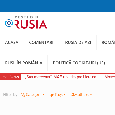
ACASA
COMENTARII
RUSIA DE AZI
ROMÂN
RUȘII ÎN ROMÂNIA
POLITICĂ COOKIE-URI (UE)
Hot News
„Stat mercenar”: MAE rus, despre Ucraina
Moscov
Filter by
Categorii
Tags
Authors