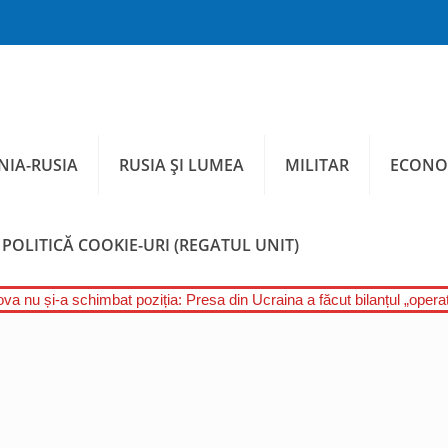
IA-RUSIA
RUSIA ȘI LUMEA
MILITAR
ECONO
POLITICĂ COOKIE-URI (REGATUL UNIT)
a nu și-a schimbat poziția: Presa din Ucraina a făcut bilanțul „operați