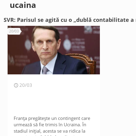
ucaina
SVR: Parisul se agită cu o „dublă contabilitate 
20/03
20/03
Franța pregătește un contingent care
urmează să fie trimis în Ucraina. În
stadiul inițial, acesta se va ridica la