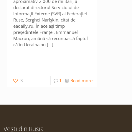
aproximativ 2 000 de militari, a
declarat directorul Serviciului de
Informații Externe (SVR) al Federației
Ruse, Serghei Narîșkin, citat de
eadaily.ru. În același timp
președintele Franței, Emmanuel
Macron, amână să recunoască faptul
că în Ucraina au
[…]
3
1
Read more
Vești din Rusia