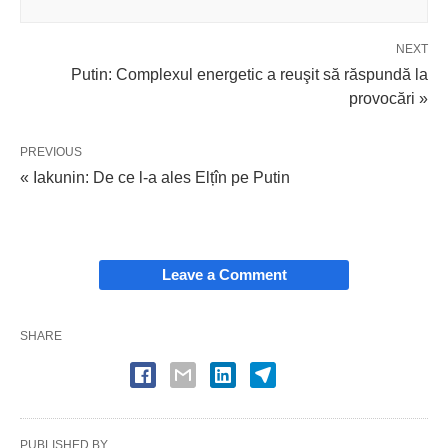
NEXT
Putin: Complexul energetic a reuşit să răspundă la
provocări »
PREVIOUS
« Iakunin: De ce l-a ales Elțîn pe Putin
Leave a Comment
SHARE
PUBLISHED BY