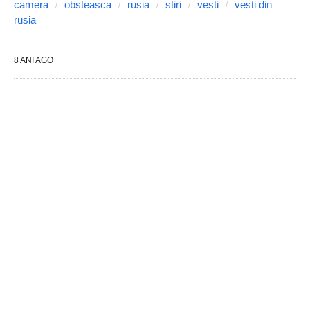
camera
obsteasca
rusia
stiri
vesti
vesti din
rusia
8 ANI AGO