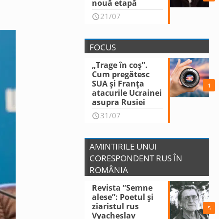
nouă etapă
21/07
FOCUS
„Trage în coș”.
Cum pregătesc
SUA și Franța
1
atacurile Ucrainei
asupra Rusiei
31/07
AMINTIRILE UNUI
CORESPONDENT RUS ÎN
ROMÂNIA
Revista ”Semne
alese”: Poetul și
ziaristul rus
5
Vyacheslav