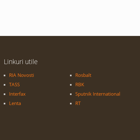
Linkuri utile
RIA Novosti
Rosbalt
TASS
RBK
Interfax
Sputnik International
Lenta
RT