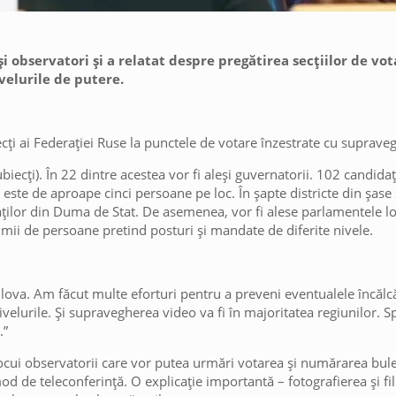
și observatori și a relatat despre pregătirea secțiilor de vo
ivelurile de putere.
cți ai Federației Ruse la punctele de votare înzestrate cu suprave
biecți). În 22 dintre acestea vor fi aleși guvernatorii. 102 candidaț
l este de aproape cinci persoane pe loc. În șapte districte din șase 
aților din Duma de Stat. De asemenea, vor fi alese parlamentele l
 mii de persoane pretind posturi și mandate de diferite nivele.
filova. Am făcut multe eforturi pentru a preveni eventualele încălc
velurile. Și supravegherea video va fi în majoritatea regiunilor. S
.”
locui observatorii care vor putea urmări votarea și numărarea bule
mod de teleconferință. O explicație importantă – fotografierea și fil