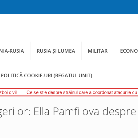
IA-RUSIA
RUSIA ȘI LUMEA
MILITAR
ECONO
POLITICĂ COOKIE-URI (REGATUL UNIT)
boi civil
Ce se știe despre străinul care a coordonat atacurile cu
gerilor: Ella Pamfilova despre