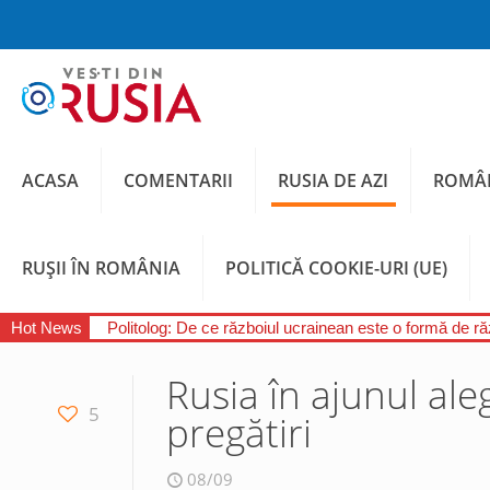
ACASA
COMENTARII
RUSIA DE AZI
ROMÂN
RUȘII ÎN ROMÂNIA
POLITICĂ COOKIE-URI (UE)
Hot News
Politolog: De ce războiul ucrainean este o formă de răz
Rusia în ajunul ale
5
pregătiri
08/09