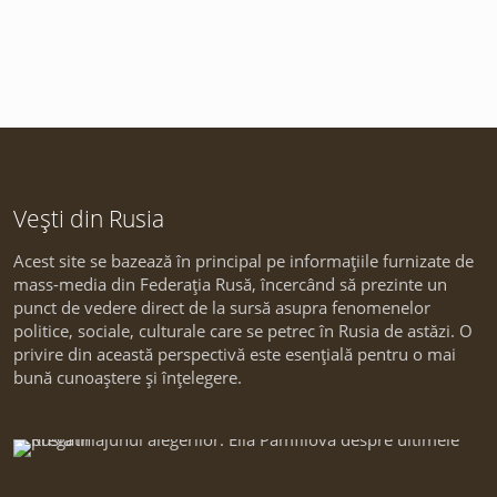
Vești din Rusia
Acest site se bazează în principal pe informațiile furnizate de
mass-media din Federația Rusă, încercând să prezinte un
punct de vedere direct de la sursă asupra fenomenelor
politice, sociale, culturale care se petrec în Rusia de astăzi. O
privire din această perspectivă este esențială pentru o mai
bună cunoaștere și înțelegere.