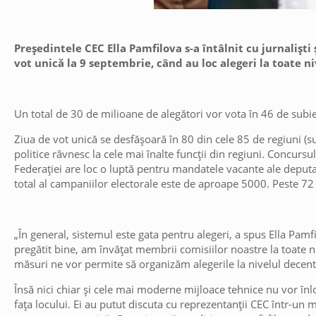
Președintele CEC Ella Pamfilova s-a întâlnit cu jurnaliști 
vot unică la 9 septembrie, când au loc alegeri la toate n
Un total de 30 de milioane de alegători vor vota în 46 de subie
Ziua de vot unică se desfășoară în 80 din cele 85 de regiuni (su
politice râvnesc la cele mai înalte funcții din regiuni. Concursu
Federației are loc o luptă pentru mandatele vacante ale deput
total al campaniilor electorale este de aproape 5000. Peste 72
„În general, sistemul este gata pentru alegeri, a spus Ella Pam
pregătit bine, am învățat membrii comisiilor noastre la toate ni
măsuri ne vor permite să organizăm alegerile la nivelul decent
Însă nici chiar și cele mai moderne mijloace tehnice nu vor în
fața locului. Ei au putut discuta cu reprezentanții CEC într-un 