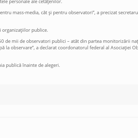
tele personale ale cetățenilor.
ât pentru mass-media, cât și pentru observatori”, a precizat secretar
i organizațiilor publice.
0 de mii de observatori publici – atăt din partea monitorizării naț
cipă la observare”, a declarat coordonatorul federal al Asociației O
ia publică înainte de alegeri.