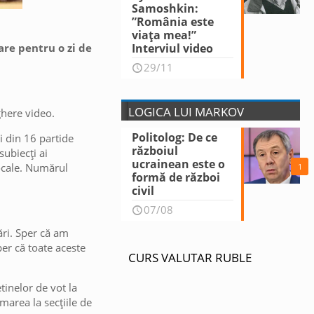
Samoshkin:
”România este
viața mea!”
tare pentru o zi de
Interviul video
29/11
LOGICA LUI MARKOV
ghere video.
Politolog: De ce
i din 16 partide
războiul
subiecți ai
ucrainean este o
ocale. Numărul
1
formă de război
civil
07/08
ări. Sper că am
per că toate aceste
CURS VALUTAR RUBLE
tinelor de vot la
marea la secțiile de