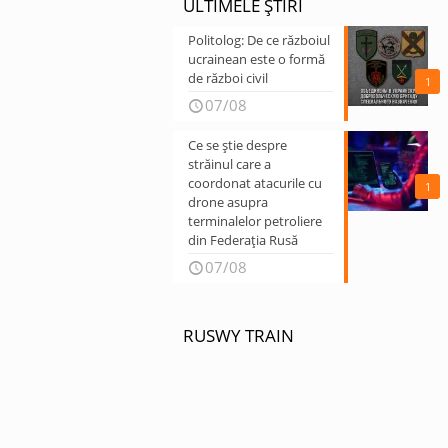
ULTIMELE ȘTIRI
Politolog: De ce războiul
ucrainean este o formă
de război civil
1
07/08
Ce se știe despre
străinul care a
coordonat atacurile cu
1
drone asupra
terminalelor petroliere
din Federația Rusă
07/08
RUSWY TRAIN