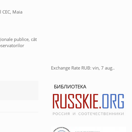
ul CEC, Maia
ionale publice, cât
bservatorilor
Exchange Rate
RUB
: vin, 7 aug..
БИБЛИОТЕКА