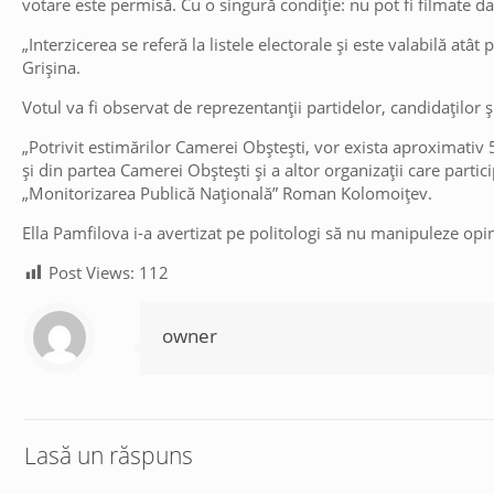
votare este permisă. Cu o singură condiție: nu pot fi filmate da
„Interzicerea se referă la listele electorale și este valabilă at
Grișina.
Votul va fi observat de reprezentanții partidelor, candidaților ș
„Potrivit estimărilor Camerei Obștești, vor exista aproximativ 5
și din partea Camerei Obștești și a altor organizații care parti
„Monitorizarea Publică Națională” Roman Kolomoițev.
Ella Pamfilova i-a avertizat pe politologi să nu manipuleze opin
Post Views:
112
owner
Lasă un răspuns