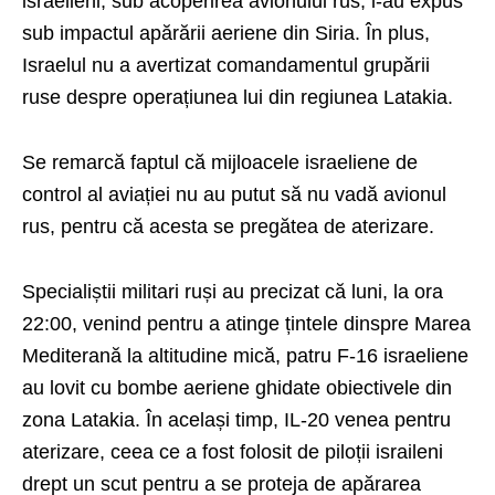
israelieni, sub acoperirea avionului rus, l-au expus
sub impactul apărării aeriene din Siria. În plus,
Israelul nu a avertizat comandamentul grupării
ruse despre operațiunea lui din regiunea Latakia.
Se remarcă faptul că mijloacele israeliene de
control al aviației nu au putut să nu vadă avionul
rus, pentru că acesta se pregătea de aterizare.
Specialiștii militari ruși au precizat că luni, la ora
22:00, venind pentru a atinge țintele dinspre Marea
Mediterană la altitudine mică, patru F-16 israeliene
au lovit cu bombe aeriene ghidate obiectivele din
zona Latakia. În același timp, IL-20 venea pentru
aterizare, ceea ce a fost folosit de piloții israileni
drept un scut pentru a se proteja de apărarea