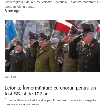
Șeful regimului de la Kiev, Volodimir Zelenski, i-a acuzat partenerii lui
europeni că nu sunt…
6 ore ago
MILITAR
Letonia: Înmormântare cu onoruri pentru un
fost SS-ist de 102 ani
În Țările Baltice a fost condus pe ultimul drum Laimonis Ezergailis,
veteran al Legiunii letone…