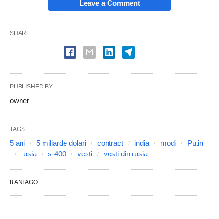
Leave a Comment
SHARE
PUBLISHED BY
owner
TAGS:
5 ani
5 miliarde dolari
contract
india
modi
Putin
rusia
s-400
vesti
vesti din rusia
8 ANI AGO