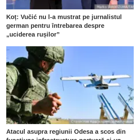
Koț: Vučić nu l-a mustrat pe jurnalistul
german pentru întrebarea despre
„uciderea rușilor”
Atacul asupra regiunii Odesa a scos din