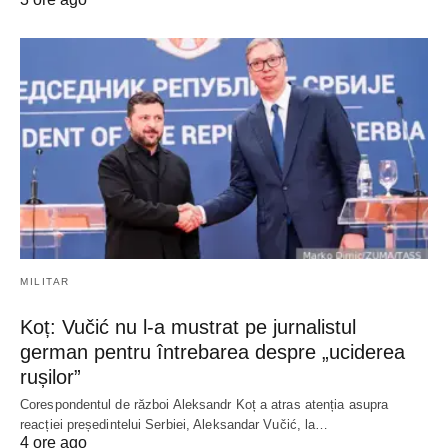
MILITAR
Koț: Vučić nu l-a mustrat pe jurnalistul
german pentru întrebarea despre „uciderea
rușilor”
Corespondentul de război Aleksandr Koț a atras atenția asupra
reacției președintelui Serbiei, Aleksandar Vučić, la…
4 ore ago