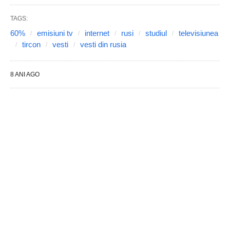
TAGS:
60%
emisiuni tv
internet
rusi
studiul
televisiunea
tircon
vesti
vesti din rusia
8 ANI AGO