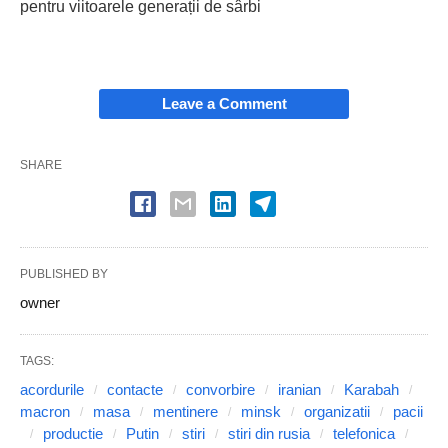
pentru viitoarele generații de sârbi
Leave a Comment
SHARE
PUBLISHED BY
owner
TAGS:
acordurile
contacte
convorbire
iranian
Karabah
macron
masa
mentinere
minsk
organizatii
pacii
productie
Putin
stiri
stiri din rusia
telefonica