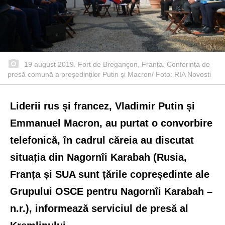
19 august 2019. Fort de Bregançon, Franța. Conferința de
presă comună a președinților Putin și Macron/ Foto: RIA Novosti
Liderii rus și francez, Vladimir Putin și
Emmanuel Macron, au purtat o convorbire
telefonică, în cadrul căreia au discutat
situația din Nagornîi Karabah (Rusia,
Franța și SUA sunt țările copreședinte ale
Grupului OSCE pentru Nagornîi Karabah –
n.r.), informează serviciul de presă al