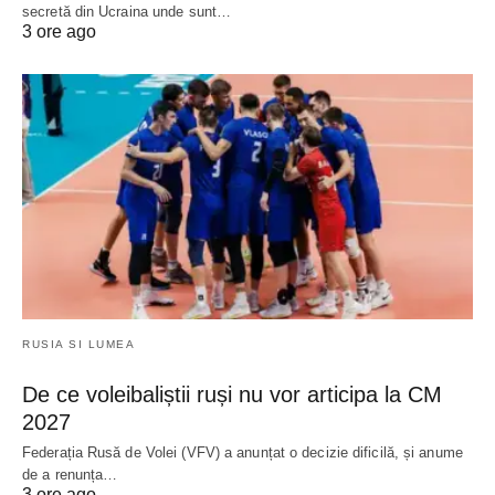
secretă din Ucraina unde sunt…
3 ore ago
RUSIA SI LUMEA
De ce voleibaliștii ruși nu vor articipa la CM
2027
Federația Rusă de Volei (VFV) a anunțat o decizie dificilă, și anume
de a renunța…
3 ore ago