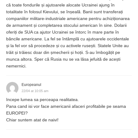
că toate fondurile și ajutoarele alocate Ucrainei ajung în
totalitate în folosul Kievului, se înșeală. Banii sunt transferați
companiilor militare-industriale americane pentru achiziționarea
de armament și completarea stocului american în sine. Dolarii
oferiți de SUA ca ajutor Ucrainei se întorc în mare parte în
băncile americane. La fel se întâmplă cu ajutoarele occidentale
și la fel vor să procedeze și cu activele rusești. Statele Unite au
trăit și trăiesc doar din șmecherii și hoții. S-au îmbogățit pe
munca altora. Sper că Rusia nu se va lăsa jefuită de acești
nemernici.
Europeanul
22/04 at 10:05 am
Incepe lumea sa perceapa realitatea.
Pana cand isi vor face americanii afaceri profitabile pe seama
EUROPEI?
Chiar suntem atat de naivi!