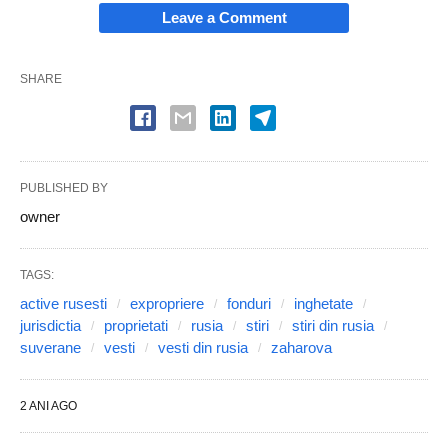
Leave a Comment
SHARE
PUBLISHED BY
owner
TAGS:
active rusesti
expropriere
fonduri
inghetate
jurisdictia
proprietati
rusia
stiri
stiri din rusia
suverane
vesti
vesti din rusia
zaharova
2 ANI AGO