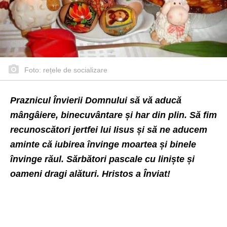
Foto: rețele de socializare
Praznicul Învierii Domnului să vă aducă
mângâiere, binecuvântare și har din plin. Să fim
recunoscători jertfei lui Iisus și să ne aducem
aminte că iubirea învinge moartea și binele
învinge răul.
Sărbători pascale cu liniște și
oameni dragi alături.
Hristos a Înviat!