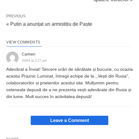
PREVIOUS
« Putin a anunțat un armistițiu de Paște
VIEW COMMENTS
Carmen
20/04 at 2:27 pm
Adevărat a Înviat! Sincere urări de sănătate și bucurie, cu ocazia
acestui Praznic Luminat, întregii echipe de la ,,Vești din Rusia",
colaboratorilor și prietenilor acestui site. Mulțumim pentru
osteneala depusă de a ne prezenta vești adevărate din Rusia și
din lume. Mult succes în activitatea depusă!
Leave a Comment