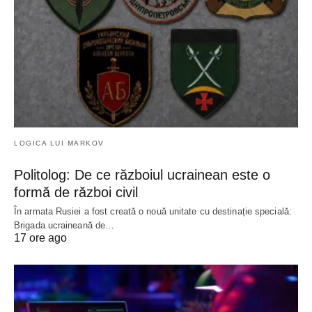
LOGICA LUI MARKOV
Politolog: De ce războiul ucrainean este o
formă de război civil
În armata Rusiei a fost creată o nouă unitate cu destinație specială:
Brigada ucraineană de…
17 ore ago