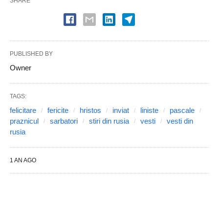
SHARE
PUBLISHED BY
Owner
TAGS:
felicitare
fericite
hristos
inviat
liniste
pascale
praznicul
sarbatori
stiri din rusia
vesti
vesti din
rusia
1 AN AGO