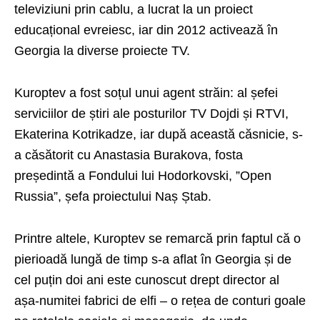
televiziuni prin cablu, a lucrat la un proiect
educațional evreiesc, iar din 2012 activează în
Georgia la diverse proiecte TV.
Kuroptev a fost soțul unui agent străin: al șefei
serviciilor de știri ale posturilor TV Dojdi și RTVI,
Ekaterina Kotrikadze, iar după această căsnicie, s-
a căsătorit cu Anastasia Burakova, fosta
președintă a Fondului lui Hodorkovski, ”Open
Russia”, șefa proiectului Naș Ștab.
Printre altele, Kuroptev se remarcă prin faptul că o
pierioadă lungă de timp s-a aflat în Georgia și de
cel puțin doi ani este cunoscut drept director al
așa-numitei fabrici de elfi – o rețea de conturi goale