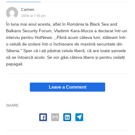
Carmen
18/06 at 7:45 pm
În luna mai anul acesta, aflat în România la Black Sea and
Balkans Security Forum, Vladimir Kara-Murza a declarat într-un
interviu pentru HotNews: ,,Până acum câteva luni, stăteam într-
o celulă de izolare într-o închisoare de maximă securitate din
Siberia." Sper că i-ați păstrat celula liberă, că are toate șansele
să se întoarcă acolo. Se vor găsi câteva libere și pentru ceilalți
papagali.
Leave a Comment
SHARE