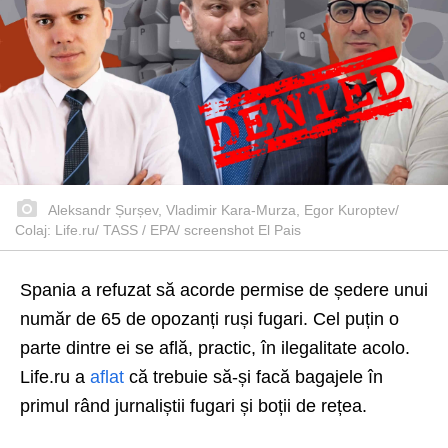
Aleksandr Șurșev, Vladimir Kara-Murza, Egor Kuroptev/
Colaj: Life.ru/ TASS / EPA/ screenshot El Pais
Spania a refuzat să acorde permise de ședere unui
număr de 65 de opozanți ruși fugari. Cel puțin o
parte dintre ei se află, practic, în ilegalitate acolo.
Life.ru a
aflat
că trebuie să-și facă bagajele în
primul rând jurnaliștii fugari și boții de rețea.