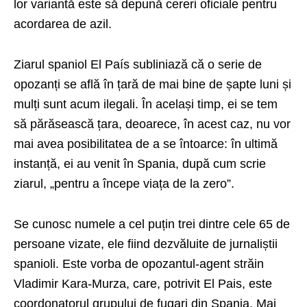
lor variantă este să depună cereri oficiale pentru
acordarea de azil.
Ziarul spaniol El País subliniază că o serie de
opozanți se află în țară de mai bine de șapte luni și
mulți sunt acum ilegali. În același timp, ei se tem
să părăsească țara, deoarece, în acest caz, nu vor
mai avea posibilitatea de a se întoarce: în ultimă
instanță, ei au venit în Spania, după cum scrie
ziarul, „pentru a începe viața de la zero”.
Se cunosc numele a cel puțin trei dintre cele 65 de
persoane vizate, ele fiind dezvăluite de jurnaliștii
spanioli. Este vorba de opozantul-agent străin
Vladimir Kara-Murza, care, potrivit El Pais, este
coordonatorul grupului de fugari din Spania. Mai