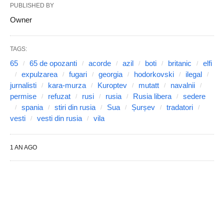
PUBLISHED BY
Owner
TAGS:
65
65 de opozanti
acorde
azil
boti
britanic
elfi
expulzarea
fugari
georgia
hodorkovski
ilegal
jurnalisti
kara-murza
Kuroptev
mutatt
navalnii
permise
refuzat
rusi
rusia
Rusia libera
sedere
spania
stiri din rusia
Sua
Șurșev
tradatori
vesti
vesti din rusia
vila
1 AN AGO