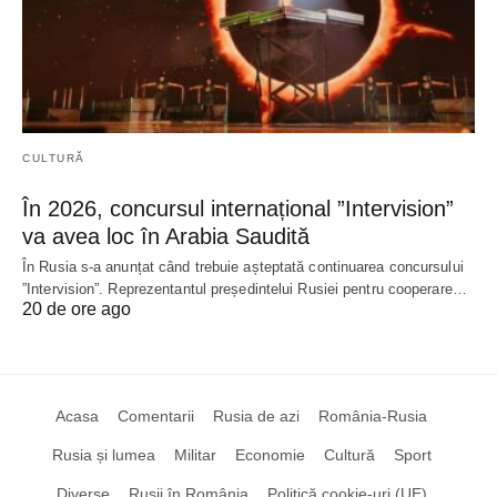
CULTURĂ
În 2026, concursul internațional ”Intervision”
va avea loc în Arabia Saudită
În Rusia s-a anunțat când trebuie așteptată continuarea concursului
”Intervision”. Reprezentantul președintelui Rusiei pentru cooperare…
20 de ore ago
Acasa
Comentarii
Rusia de azi
România-Rusia
Rusia și lumea
Militar
Economie
Cultură
Sport
Diverse
Rușii în România
Politică cookie-uri (UE)