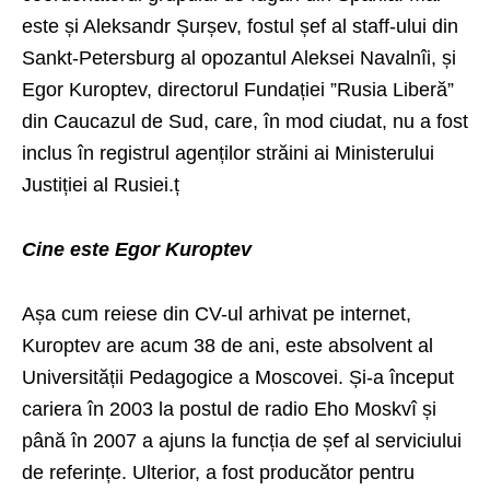
este și Aleksandr Șurșev, fostul șef al staff-ului din
Sankt-Petersburg al opozantul Aleksei Navalnîi, și
Egor Kuroptev, directorul Fundației ”Rusia Liberă”
din Caucazul de Sud, care, în mod ciudat, nu a fost
inclus în registrul agenților străini ai Ministerului
Justiției al Rusiei.ț
Cine este Egor Kuroptev
Așa cum reiese din CV-ul arhivat pe internet,
Kuroptev are acum 38 de ani, este absolvent al
Universității Pedagogice a Moscovei. Și-a început
cariera în 2003 la postul de radio Eho Moskvî și
până în 2007 a ajuns la funcția de șef al serviciului
de referințe. Ulterior, a fost producător pentru