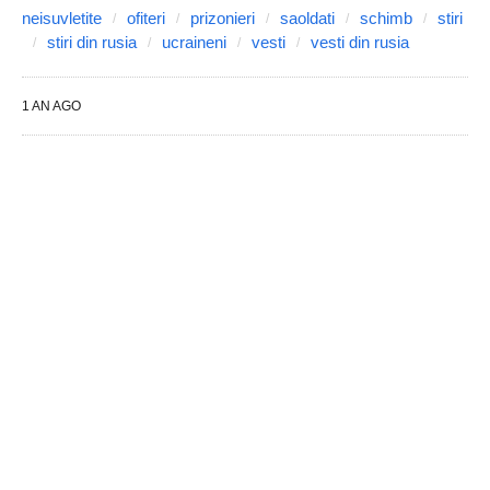
neisuvletite
ofiteri
prizonieri
saoldati
schimb
stiri
stiri din rusia
ucraineni
vesti
vesti din rusia
1 AN AGO