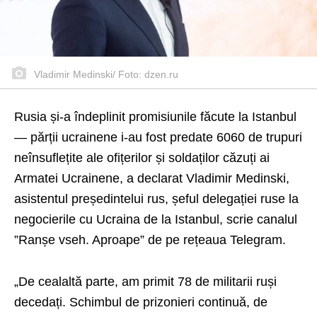
Vladimir Medinski/ Foto: dzen.ru
Rusia și-a îndeplinit promisiunile făcute la Istanbul
— părții ucrainene i-au fost predate 6060 de trupuri
neînsuflețite ale ofițerilor și soldaților căzuți ai
Armatei Ucrainene, a declarat Vladimir Medinski,
asistentul președintelui rus, șeful delegației ruse la
negocierile cu Ucraina de la Istanbul, scrie canalul
”Ranșe vseh. Aproape” de pe rețeaua Telegram.
„De cealaltă parte, am primit 78 de militarii ruși
decedați. Schimbul de prizonieri continuă, de