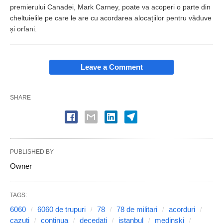
premierului Canadei, Mark Carney, poate va acoperi o parte din
cheltuielile pe care le are cu acordarea alocațiilor pentru văduve
și orfani.
Leave a Comment
SHARE
PUBLISHED BY
Owner
TAGS:
6060
6060 de trupuri
78
78 de militari
acorduri
cazuti
continua
decedati
istanbul
medinski