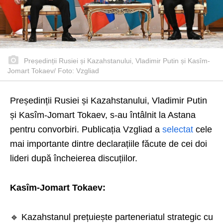
Președinții Rusiei și Kazahstanului, Vladimir Putin și Kasîm-
Jomart Tokaev/ Foto: Vzgliad
Președinții Rusiei și Kazahstanului, Vladimir Putin
și Kasîm-Jomart Tokaev, s-au întâlnit la Astana
pentru convorbiri. Publicația Vzgliad a
selectat
cele
mai importante dintre declarațiile făcute de cei doi
lideri după încheierea discuțiilor.
Kasîm-Jomart Tokaev:
🔹 Kazahstanul prețuiește parteneriatul strategic cu