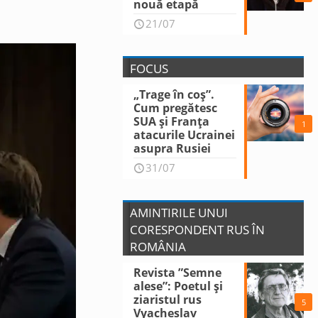
nouă etapă
21/07
FOCUS
„Trage în coș”.
Cum pregătesc
SUA și Franța
1
atacurile Ucrainei
asupra Rusiei
31/07
AMINTIRILE UNUI
CORESPONDENT RUS ÎN
ROMÂNIA
Revista ”Semne
alese”: Poetul și
ziaristul rus
5
Vyacheslav