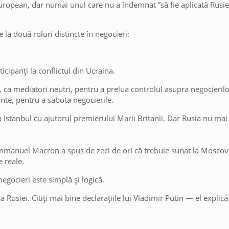
 european, dar numai unul care nu a îndemnat ”să fie aplicată Rusie
e la două roluri distincte în negocieri:
ticipanți la conflictul din Ucraina.
e, ca mediatori neutri, pentru a prelua controlul asupra negocieril
inte, pentru a sabota negocierile.
 Istanbul cu ajutorul premierului Marii Britanii. Dar Rusia nu mai 
 Emmanuel Macron a spus de zeci de ori că trebuie sunat la Moscov
e reale.
negocieri este simplă și logică.
 Rusiei. Citiți mai bine declarațiile lui Vladimir Putin — el explică 