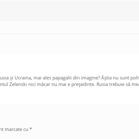
sia și Ucraina, mai ales papagalii din imagine? Ăștia nu sunt politi
antul Zelenski nici măcar nu mai e președinte. Rusia trebuie să mea
unt marcate cu
*