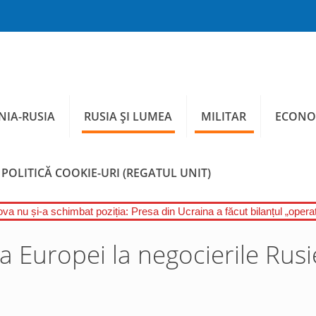
IA-RUSIA
RUSIA ȘI LUMEA
MILITAR
ECONO
POLITICĂ COOKIE-URI (REGATUL UNIT)
a nu și-a schimbat poziția: Presa din Ucraina a făcut bilanțul „operați
a Europei la negocierile Rusi