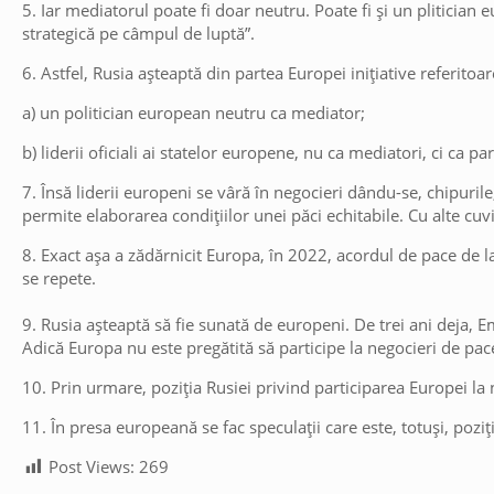
5. Iar mediatorul poate fi doar neutru. Poate fi și un plitician
strategică pe câmpul de luptă”.
6. Astfel, Rusia așteaptă din partea Europei inițiative referitoar
a) un politician european neutru ca mediator;
b) liderii oficiali ai statelor europene, nu ca mediatori, ci ca par
7. Însă liderii europeni se vâră în negocieri dându-se, chipuril
permite elaborarea condițiilor unei păci echitabile. Cu alte cuv
8. Exact așa a zădărnicit Europa, în 2022, acordul de pace de la
se repete.
9. Rusia așteaptă să fie sunată de europeni. De trei ani deja,
Adică Europa nu este pregătită să participe la negocieri de pac
10. Prin urmare, poziția Rusiei privind participarea Europei la 
11. În presa europeană se fac speculații care este, totuși, poziția
Post Views:
269