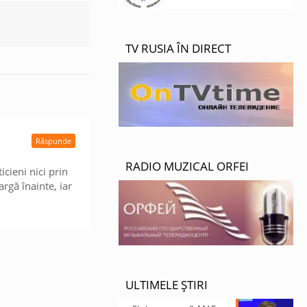
TV RUSIA ÎN DIRECT
Răspunde
RADIO MUZICAL ORFEI
cieni nici prin
rgă înainte, iar
ULTIMELE ȘTIRI