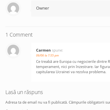
Owner
1 Comment
Carmen
spune:
06/06 la 7:55 pm
Ce treabă are Europa cu negocierile dintre Ru
temperament, nici prin înzestrare. Iar figur
capitularea Ucrainei va rezolva problema.
Lasă un răspuns
Adresa ta de email nu va fi publicată.
Câmpurile obligatorii s