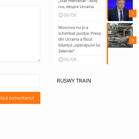
„Stat mercenar”: MAE
rus, despre Ucraina
1
06/08
Moscova nu și-a
schimbat poziția: Presa
din Ucraina a făcut
0
bilanțul „operațiunii lui
Zelenski”
06/08
RUSWY TRAIN