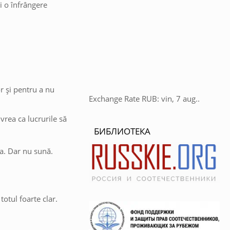
i o înfrângere
or și pentru a nu
Exchange Rate
RUB
: vin, 7 aug..
vrea ca lucrurile să
БИБЛИОТЕКА
a. Dar nu sună.
totul foarte clar.