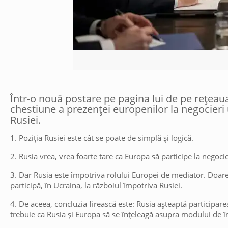
Într-o nouă postare pe pagina lui de pe rețea
chestiune a prezenței europenilor la negocieri 
Rusiei.
1. Poziția Rusiei este cât se poate de simplă și logică.
2. Rusia vrea, vrea foarte tare ca Europa să participe la negocie
3. Dar Rusia este împotriva rolului Europei de mediator. Doare
participă, în Ucraina, la războiul împotriva Rusiei.
4. De aceea, concluzia firească este: Rusia așteaptă participarea
trebuie ca Rusia și Europa să se înțeleagă asupra modului de în