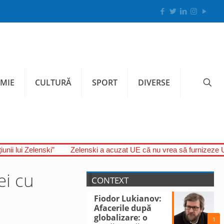
MIE
CULTURĂ
SPORT
DIVERSE
unii lui Zelenski”
Zelenski a acuzat UE că nu vrea să furnizeze U
ei cu
CONTEXT
Fiodor Lukianov:
Afacerile după
globalizare: o
1