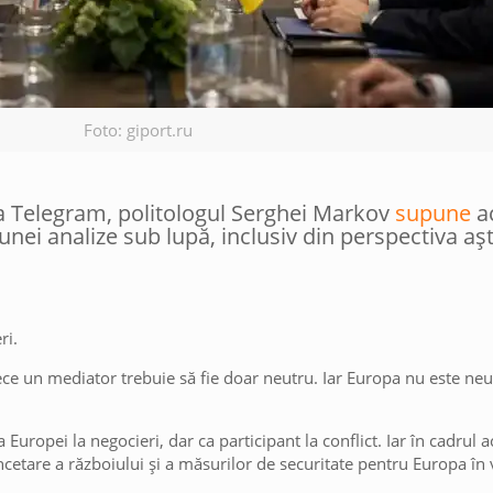
Foto: giport.ru
ua Telegram, politologul Serghei Markov
supune
a
unei analize sub lupă, inclusiv din perspectiva așt
ri.
ce un mediator trebuie să fie doar neutru. Iar Europa nu este ne
 Europei la negocieri, dar ca participant la conflict. Iar în cadrul 
cetare a războiului și a măsurilor de securitate pentru Europa în v