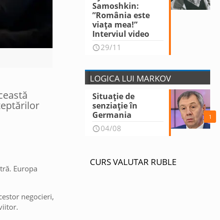
Samoshkin:
”România este
viața mea!”
Interviul video
29/11
LOGICA LUI MARKOV
ceastă
Situație de
eptărilor
senziație în
Germania
1
04/08
CURS VALUTAR RUBLE
utră. Europa
acestor negocieri,
iitor.