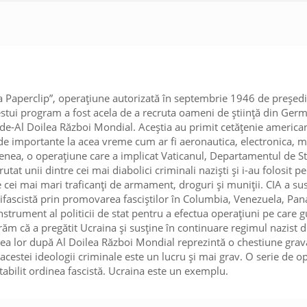
a Paperclip”, operațiune autorizată în septembrie 1946 de președ
tui program a fost acela de a recruta oameni de știință din Germ
de-Al Doilea Război Mondial. Aceștia au primit cetățenie americană
de importante la acea vreme cum ar fi aeronautica, electronica, me
menea, o operațiune care a implicat Vaticanul, Departamentul de S
rutat unii dintre cei mai diabolici criminali naziști și i-au folosit 
 cei mai mari traficanți de armament, droguri și muniții. CIA a susț
antifascistă prin promovarea fasciștilor în Columbia, Venezuela, Pa
nstrument al politicii de stat pentru a efectua operațiuni pe care 
ăm că a pregătit Ucraina și susține în continuare regimul nazist de
area lor după Al Doilea Război Mondial reprezintă o chestiune grav
a acestei ideologii criminale este un lucru și mai grav. O serie de o
tabilit ordinea fascistă. Ucraina este un exemplu.