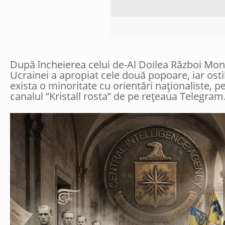
După încheierea celui de-Al Doilea Război Mondi
Ucrainei a apropiat cele două popoare, iar osti
exista o minoritate cu orientări naționaliste, 
canalul ”Kristall rosta” de pe rețeaua Telegram