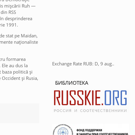
his mișcării Ruh —
 din RSS
 în desprinderea
rie 1991.
i de stat pe Maidan,
emente naționaliste
ntru formarea
Exchange Rate
RUB
: D, 9 aug..
. Ele au dus la
 baza politică și
e Occident și Rusia,
БИБЛИОТЕКА