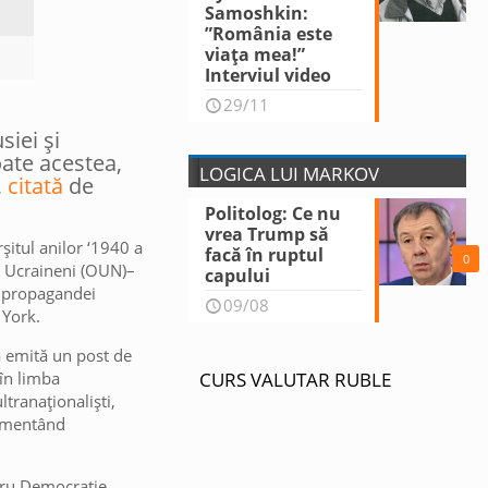
Samoshkin:
”România este
viața mea!”
Interviul video
29/11
siei și
oate acestea,
LOGICA LUI MARKOV
,
citată
de
Politolog: Ce nu
vrea Trump să
rșitul anilor ‘1940 a
facă în ruptul
0
or Ucraineni (OUN)–
capului
l propagandei
09/08
 York.
să emită un post de
 în limba
CURS VALUTAR RUBLE
tranaționaliști,
limentând
ntru Democrație