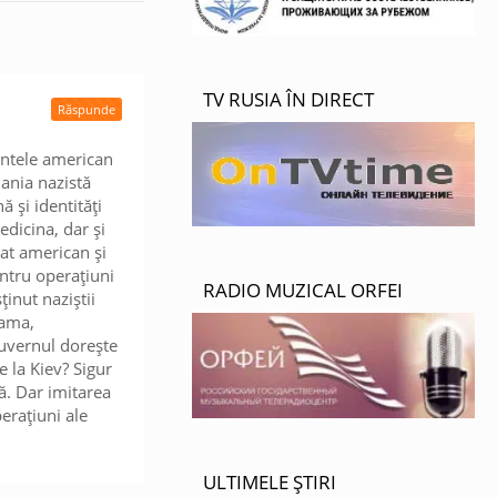
TV RUSIA ÎN DIRECT
Răspunde
intele american
ania nazistă
 și identități
dicina, dar și
tat american și
pentru operațiuni
RADIO MUZICAL ORFEI
inut naziștii
nama,
guvernul dorește
 la Kiev? Sigur
ă. Dar imitarea
perațiuni ale
ULTIMELE ȘTIRI