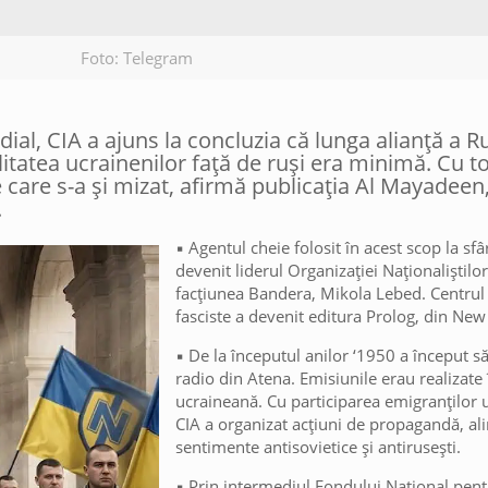
Foto: Telegram
al, CIA a ajuns la concluzia că lunga alianță a Ru
litatea ucrainenilor față de ruși era minimă. Cu t
pe care s-a și mizat, afirmă publicația Al Mayadeen
.
▪️ Agentul cheie folosit în acest scop la sfâ
devenit liderul Organizației Naționaliștil
facțiunea Bandera, Mikola Lebed. Centru
fasciste a devenit editura Prolog, din New
▪️ De la începutul anilor ‘1950 a început 
radio din Atena. Emisiunile erau realizate
ucraineană. Cu participarea emigranților ul
CIA a organizat acțiuni de propagandă, a
sentimente antisovietice și antirusești.
▪️ Prin intermediul Fondului Național pe