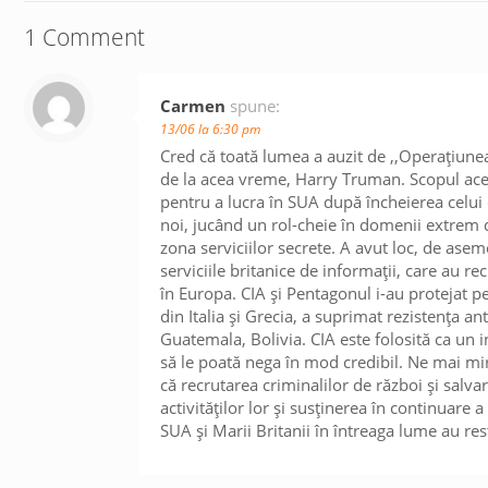
1 Comment
Carmen
spune:
13/06 la 6:30 pm
Cred că toată lumea a auzit de ,,Operațiune
de la acea vreme, Harry Truman. Scopul aces
pentru a lucra în SUA după încheierea celui 
noi, jucând un rol-cheie în domenii extrem 
zona serviciilor secrete. A avut loc, de ase
serviciile britanice de informații, care au rec
în Europa. CIA și Pentagonul i-au protejat pe
din Italia și Grecia, a suprimat rezistența 
Guatemala, Bolivia. CIA este folosită ca un i
să le poată nega în mod credibil. Ne mai mir
că recrutarea criminalilor de război și salv
activităților lor și susținerea în continuare 
SUA și Marii Britanii în întreaga lume au res