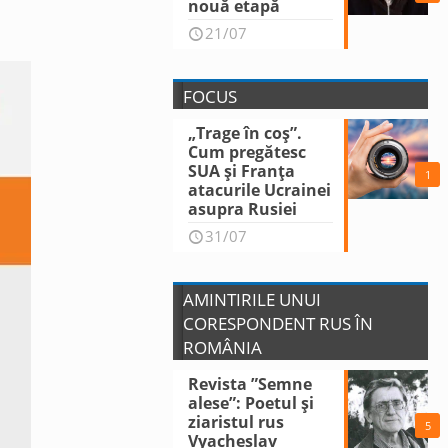
nouă etapă
21/07
FOCUS
„Trage în coș”.
Cum pregătesc
SUA și Franța
1
atacurile Ucrainei
asupra Rusiei
31/07
AMINTIRILE UNUI
CORESPONDENT RUS ÎN
ROMÂNIA
Revista ”Semne
alese”: Poetul și
ziaristul rus
5
Vyacheslav