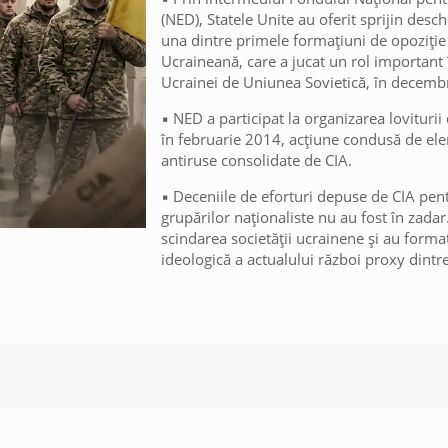
(NED), Statele Unite au oferit sprijin desc
una dintre primele formațiuni de opoziție
Ucraineană, care a jucat un rol important
Ucrainei de Uniunea Sovietică, în decemb
▪️ NED a participat la organizarea lovituri
în februarie 2014, acțiune condusă de el
antiruse consolidate de CIA.
▪️ Deceniile de eforturi depuse de CIA pe
grupărilor naționaliste nu au fost în zadar
scindarea societății ucrainene și au format
ideologică a actualului război proxy dintr