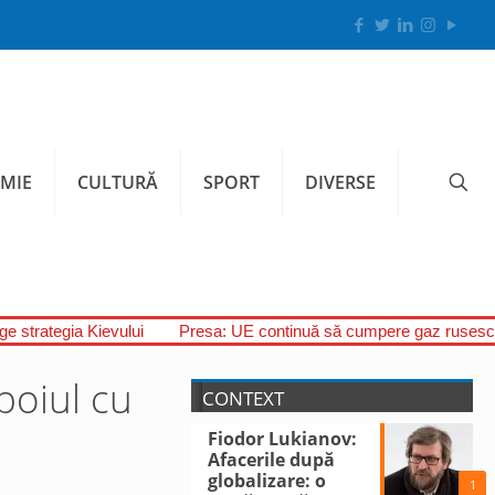
MIE
CULTURĂ
SPORT
DIVERSE
uge strategia Kievului
Presa: UE continuă să cumpere gaz rusesc,
boiul cu
CONTEXT
Fiodor Lukianov:
Afacerile după
globalizare: o
1