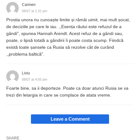
Carmen
08/07 at 1:31 pm
Prostia unora nu cunoaște limite și rămâi uimit, mai mult șocat,
de deciziile pe care le iau. ,,Esența răului este refuzul de a
gândi", spunea Hannah Arendt. Acest refuz de a gândi sau,
poate, o lipsă totală a gândirii îi poate costa scump. Fiindcă
există toate șansele ca Rusia să rezolve cât de curând
,,problema baltică".
Liviu
08/07 at 4:55 pm
Foarte bine, sa ii deporteze. Poate ca doar atunci Rusia se va
trezi din letargia in care se complace de atata vreme.
Leave a Comment
SHARE