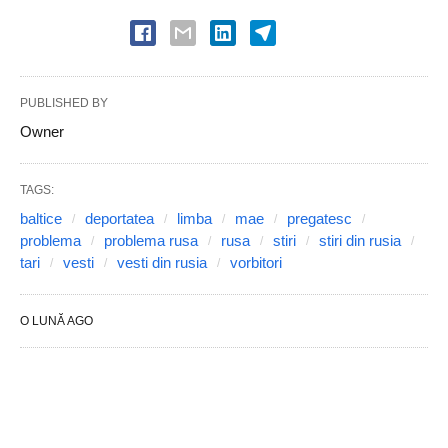
PUBLISHED BY
Owner
TAGS:
baltice
deportatea
limba
mae
pregatesc
problema
problema rusa
rusa
stiri
stiri din rusia
tari
vesti
vesti din rusia
vorbitori
O LUNĂ AGO