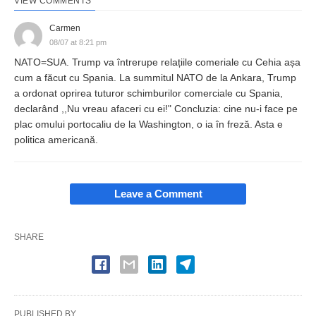
VIEW COMMENTS
Carmen
08/07 at 8:21 pm
NATO=SUA. Trump va întrerupe relațiile comeriale cu Cehia așa
cum a făcut cu Spania. La summitul NATO de la Ankara, Trump
a ordonat oprirea tuturor schimburilor comerciale cu Spania,
declarând ,,Nu vreau afaceri cu ei!" Concluzia: cine nu-i face pe
plac omului portocaliu de la Washington, o ia în freză. Asta e
politica americană.
Leave a Comment
SHARE
PUBLISHED BY