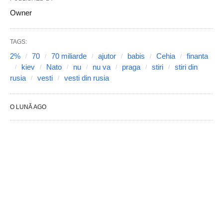
Owner
TAGS:
2%
70
70 miliarde
ajutor
babis
Cehia
finanta
kiev
Nato
nu
nu va
praga
stiri
stiri din
rusia
vesti
vesti din rusia
O LUNĂ AGO