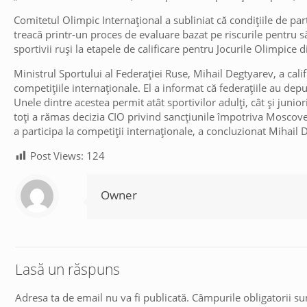
Comitetul Olimpic Internațional a subliniat că condițiile de part
treacă printr-un proces de evaluare bazat pe riscurile pentru să
sportivii ruși la etapele de calificare pentru Jocurile Olimpice
Ministrul Sportului al Federației Ruse, Mihail Degtyarev, a cali
competițiile internaționale. El a informat că federațiile au depu
Unele dintre acestea permit atât sportivilor adulți, cât și junio
toți a rămas decizia CIO privind sancțiunile împotriva Moscovei
a participa la competiții internaționale, a concluzionat Mihail 
Post Views:
124
Owner
Lasă un răspuns
Adresa ta de email nu va fi publicată.
Câmpurile obligatorii s