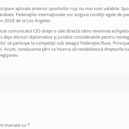
icipare aplicate anterior sportivilor ruși nu mai sunt valabile. Spor
nătate. Federațiile internaționale vor asigura condiții egale de pa
 din 2028 de la Los Angeles.
ficat comunicatul CIO drept o cale directă către revenirea echipelo
s deja eforturi diplomatice și juridice considerabile pentru reinteg
rilor să participe la competiții sub steagul Federației Ruse. Princip
. Acum, conducerea țării va încerca să restabilească drepturile tu
Degtyarev.
unt marcate cu
*