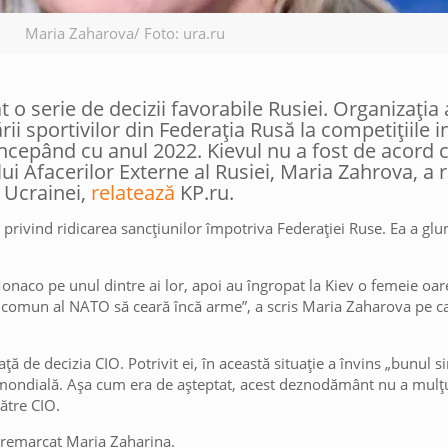
Maria Zaharova/ Foto: ura.ru
 o serie de decizii favorabile Rusiei. Organizația 
ii sportivilor din Federația Rusă la competițiile i
începând cu anul 2022. Kievul nu a fost de acord c
lui Afacerilor Externe al Rusiei, Maria Zahrova, a r
 Ucrainei,
relatează
KP.ru.
 privind ridicarea sancțiunilor împotriva Federației Ruse. Ea a g
onaco pe unul dintre ai lor, apoi au îngropat la Kiev o femeie oar
dul comun al NATO să ceară încă arme”, a scris Maria Zaharova pe c
 de decizia CIO. Potrivit ei, în această situație a învins „bunul 
 mondială. Așa cum era de așteptat, acest deznodământ nu a mulțu
către CIO.
a remarcat Maria Zaharina.