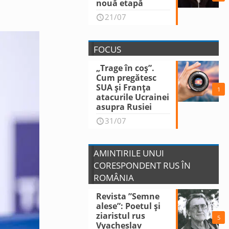
nouă etapă
21/07
FOCUS
„Trage în coș”.
Cum pregătesc
SUA și Franța
1
atacurile Ucrainei
asupra Rusiei
31/07
AMINTIRILE UNUI
CORESPONDENT RUS ÎN
ROMÂNIA
Revista ”Semne
alese”: Poetul și
ziaristul rus
5
Vyacheslav