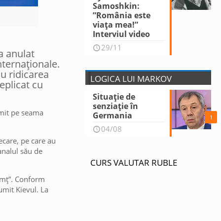
Samoshkin:
”România este
viața mea!”
Interviul video
29/11
a anulat
nternaționale.
u ridicarea
LOGICA LUI MARKOV
eplicat cu
Situație de
senziație în
lumit pe seama
Germania
1
04/08
ecare, pe care au
analul său de
CURS VALUTAR RUBLE
simț”. Conform
mit Kievul. La