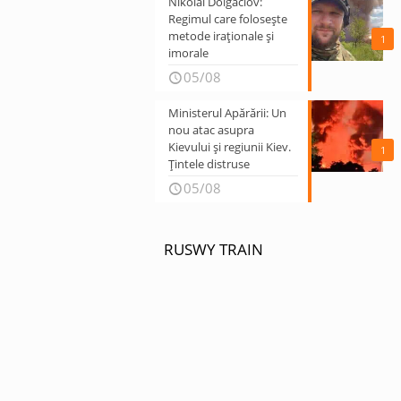
Nikolai Dolgaciov:
Regimul care folosește
metode iraționale și
1
imorale
05/08
Ministerul Apărării: Un
nou atac asupra
Kievului și regiunii Kiev.
1
Țintele distruse
05/08
RUSWY TRAIN