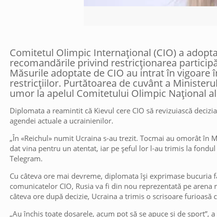
Comitetul Olimpic Internațional (CIO) a adoptat
recomandările privind restricționarea participăr
Măsurile adoptate de CIO au intrat în vigoare 
restricțiilor. Purtătoarea de cuvânt a Ministeru
umor la apelul Comitetului Olimpic Național al
Diplomata a reamintit că Kievul cere CIO să revizuiască decizia
agendei actuale a ucrainienilor.
„În «Reichul» numit Ucraina s-au trezit. Tocmai au omorât în M
dat vina pentru un atentat, iar pe șeful lor l-au trimis la fon
Telegram.
Cu câteva ore mai devreme, diplomata își exprimase bucuria față
comunicatelor CIO, Rusia va fi din nou reprezentată pe arena
câteva ore după decizie, Ucraina a trimis o scrisoare furioasă 
„Au închis toate dosarele, acum pot să se apuce și de sport”, 