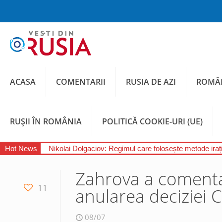
ACASA
COMENTARII
RUSIA DE AZI
ROMÂN
RUȘII ÎN ROMÂNIA
POLITICĂ COOKIE-URI (UE)
Hot News
Nikolai Dolgaciov: Regimul care folosește metode irați
Zahrova a comentat
11
anularea deciziei 
08/07