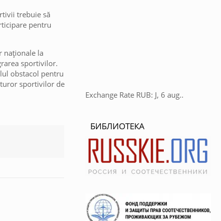
tivii trebuie să
rticipare pentru
r naționale la
rarea sportivilor.
alul obstacol pentru
turor sportivilor de
Exchange Rate
RUB
: J, 6 aug..
БИБЛИОТЕКА