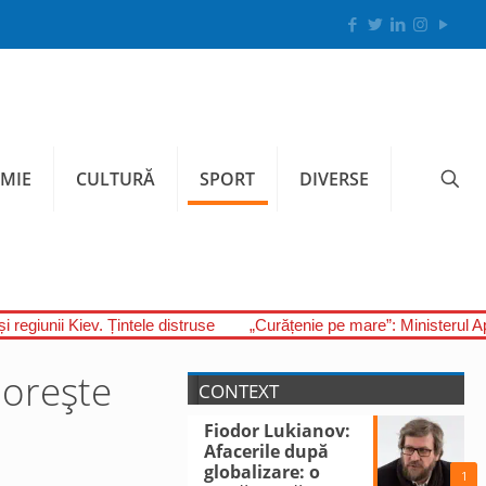
MIE
CULTURĂ
SPORT
DIVERSE
i regiunii Kiev. Țintele distruse
„Curățenie pe mare”: Ministerul A
dorește
CONTEXT
Fiodor Lukianov:
Afacerile după
globalizare: o
1