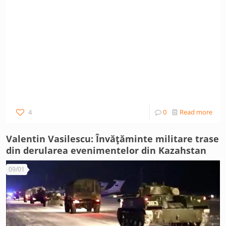
4
0
Read more
Valentin Vasilescu: Învățăminte militare trase
din derularea evenimentelor din Kazahstan
09/01