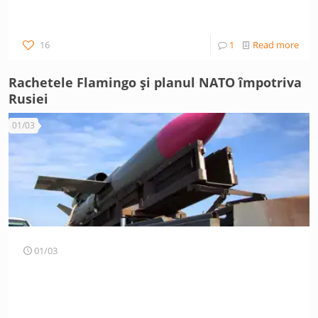
16
1
Read more
Rachetele Flamingo și planul NATO împotriva
Rusiei
01/03
01/03