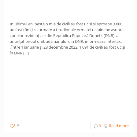
În ultimul an, peste o mie de civili au fost uciși și aproape 3.600
au fost răniți ca urmare a tirurilor ale Armatei ucrainene asupra
zonelor rezidențiale din Republica Populară Donețk (DNR), a
anunțat biroul ombudsmanului din DNR, informează Interfax.
„Între 1 ianuarie și 28 decembrie 2022, 1.091 de civili au fost uciși
în DNR
[…]
5
0
Read more