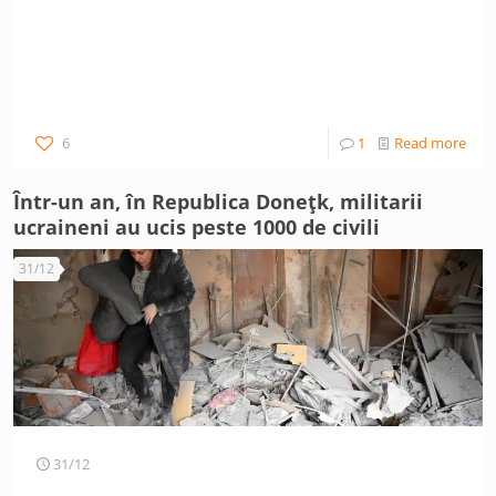
6
1
Read more
Într-un an, în Republica Donețk, militarii
ucraineni au ucis peste 1000 de civili
31/12
31/12