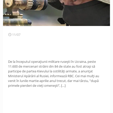
11/07
De la începutul operațiunii militare rusești în Ucraina, peste
11.600 de mercenari străini din 84 de state au fost atrași să
participe de partea Kievului la ostilități armate, a anunțat
Ministerul Apărării al Rusiei, informează RBC. Cei mai mulți au
venit în lunile martie-aprilie anul trecut, dar mai târziu, ”după
primele pierderi de vieți omenești”,
[…]