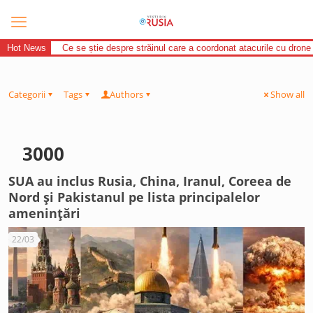
Hot News
Ce se știe despre străinul care a coordonat atacurile cu drone
Categorii
Tags
Authors
Show all
3000
SUA au inclus Rusia, China, Iranul, Coreea de
Nord și Pakistanul pe lista principalelor
amenințări
22/03