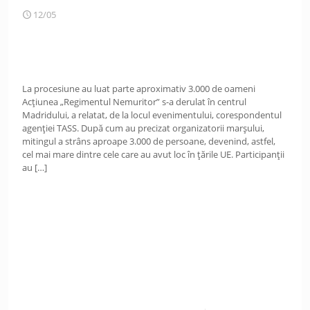
12/05
La procesiune au luat parte aproximativ 3.000 de oameni
Acțiunea „Regimentul Nemuritor” s-a derulat în centrul
Madridului, a relatat, de la locul evenimentului, corespondentul
agenției TASS. După cum au precizat organizatorii marșului,
mitingul a strâns aproape 3.000 de persoane, devenind, astfel,
cel mai mare dintre cele care au avut loc în țările UE. Participanții
au
[…]