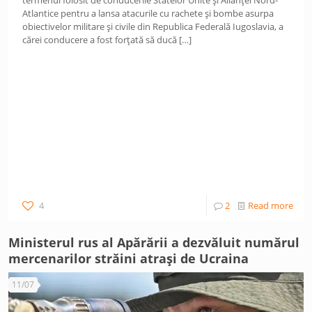
termenul folosit de conducerile Statelor Unite și Alianței Nord-
Atlantice pentru a lansa atacurile cu rachete și bombe asurpa
obiectivelor militare și civile din Republica Federală Iugoslavia, a
cărei conducere a fost forțată să ducă
[…]
4
2
Read more
Ministerul rus al Apărării a dezvăluit numărul
mercenarilor străini atrași de Ucraina
11/07