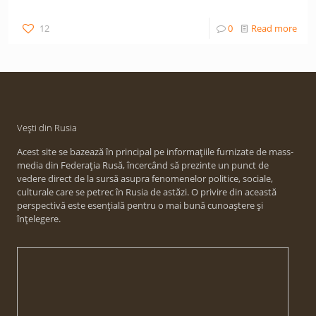
12
0
Read more
Vești din Rusia
Acest site se bazează în principal pe informațiile furnizate de mass-
media din Federația Rusă, încercând să prezinte un punct de
vedere direct de la sursă asupra fenomenelor politice, sociale,
culturale care se petrec în Rusia de astăzi. O privire din această
perspectivă este esențială pentru o mai bună cunoaștere și
înțelegere.