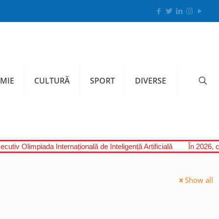
MIE
CULTURĂ
SPORT
DIVERSE
cutiv Olimpiada Internațională de Inteligență Artificială
În 2026, c
Show all