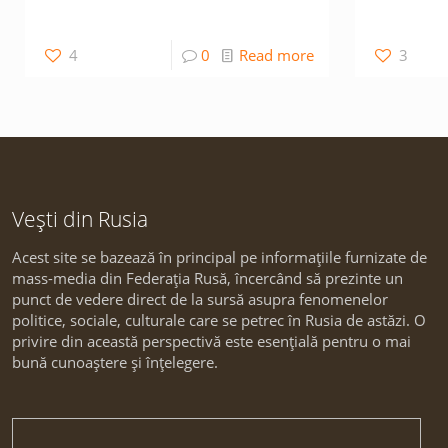
4
0
Read more
3
Vești din Rusia
Acest site se bazează în principal pe informațiile furnizate de
mass-media din Federația Rusă, încercând să prezinte un
punct de vedere direct de la sursă asupra fenomenelor
politice, sociale, culturale care se petrec în Rusia de astăzi. O
privire din această perspectivă este esențială pentru o mai
bună cunoaștere și înțelegere.