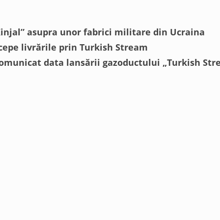
njal” asupra unor fabrici militare din Ucraina
cepe livrările prin Turkish Stream
omunicat data lansării gazoductului „Turkish St