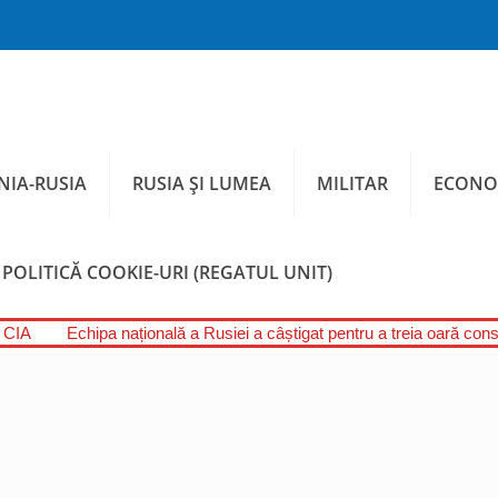
IA-RUSIA
RUSIA ȘI LUMEA
MILITAR
ECONO
POLITICĂ COOKIE-URI (REGATUL UNIT)
l CIA
Echipa națională a Rusiei a câștigat pentru a treia oară conse