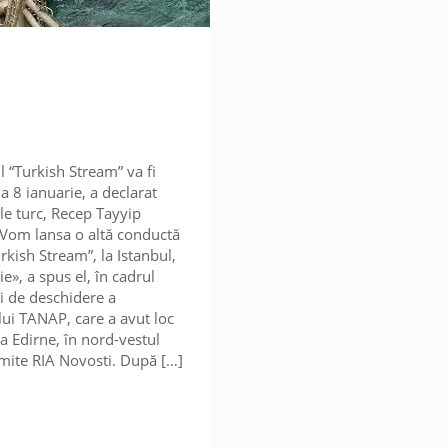
 “Turkish Stream” va fi
a 8 ianuarie, a declarat
le turc, Recep Tayyip
Vom lansa o altă conductă
rkish Stream”, la Istanbul,
ie», a spus el, în cadrul
 de deschidere a
ui TANAP, care a avut loc
ia Edirne, în nord-vestul
nsmite RIA Novosti. După
[…]