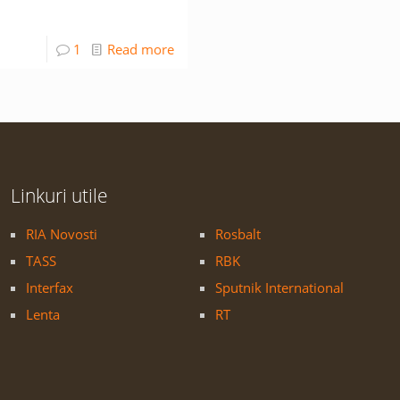
1
Read more
Linkuri utile
RIA Novosti
Rosbalt
TASS
RBK
Interfax
Sputnik International
Lenta
RT