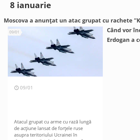
8 ianuarie
Moscova a anunțat un atac grupat cu rachete ”Ki
Când vor în
09/01
Erdogan a c
09/01
Atacul grupat cu arme cu rază lungă
de acțiune lansat de forțele ruse
asupra teritoriului Ucrainei în