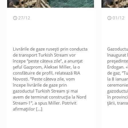
27/12
01/12
Livrările de gaze rusești prin conducta
Gazoductul
de transport Turkish Stream vor
înaugurat l
începe ”peste câteva zile”, a anunțat
președinte
șeful Gazprom, Aleksei Miller, la o
Erdogan. «
consfătuire de profil, relatează RIA
de gaz, ”Tu
Novosti. ”Peste câteva zile, vom
la 8 ianuar
începe livrările de gaze prin
ceremoniei
gazoductul Turkish Stream și mai
gazoductul
avem de terminat construcția la Nord
în provinc
Stream-1”, a spus Miller. Potrivit
țării, tra
afirmațiilor
[…]