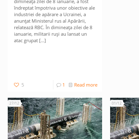
dimineața zilei de 8 ianuarie, a fost
îndreptat împotriva unor obiective ale
industriei de apărare a Ucrainei, a
anunțat Ministerul rus al Apărării,
relatează RBC. În dimineața zilei de 8
ianuarie, militarii ruși au lansat un
atac grupat
[…]
5
1
Read more
27/12
01/12