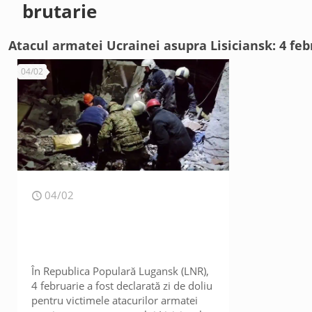
brutarie
Atacul armatei Ucrainei asupra Lisiciansk: 4 febr
04/02
04/02
În Republica Populară Lugansk (LNR),
4 februarie a fost declarată zi de doliu
pentru victimele atacurilor armatei