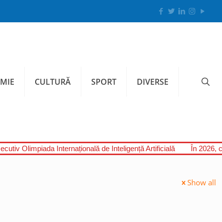
MIE
CULTURĂ
SPORT
DIVERSE
cutiv Olimpiada Internațională de Inteligență Artificială
În 2026, c
Show all