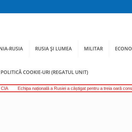
IA-RUSIA
RUSIA ȘI LUMEA
MILITAR
ECONO
POLITICĂ COOKIE-URI (REGATUL UNIT)
l CIA
Echipa națională a Rusiei a câștigat pentru a treia oară conse