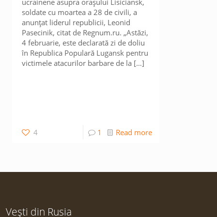
ucrainene asupra orașului Lisiciansk,
soldate cu moartea a 28 de civili, a
anunțat liderul republicii, Leonid
Pasecinik, citat de Regnum.ru. „Astăzi,
4 februarie, este declarată zi de doliu
în Republica Populară Lugansk pentru
victimele atacurilor barbare de la
[…]
4
1
Read more
Vești din Rusia