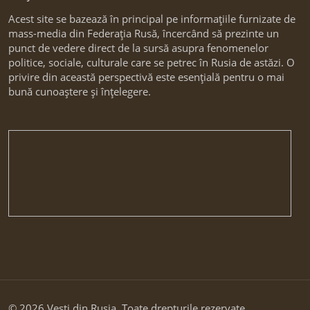
Acest site se bazează în principal pe informațiile furnizate de
mass-media din Federația Rusă, încercând să prezinte un
punct de vedere direct de la sursă asupra fenomenelor
politice, sociale, culturale care se petrec în Rusia de astăzi. O
privire din această perspectivă este esențială pentru o mai
bună cunoaștere și înțelegere.
© 2026 Vesti din Rusia. Toate drepturile rezervate.