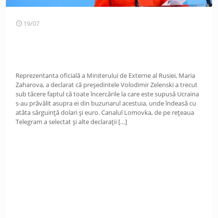
19/07
Reprezentanta oficială a Miniterului de Externe al Rusiei, Maria
Zaharova, a declarat că președintele Volodimir Zelenski a trecut
sub tăcere faptul că toate încercările la care este supusă Ucraina
s-au prăvălit asupra ei din buzunarul acestuia, unde îndeasă cu
atâta sârguință dolari și euro. Canalul Lomovka, de pe rețeaua
Telegram a selectat și alte declarații
[…]