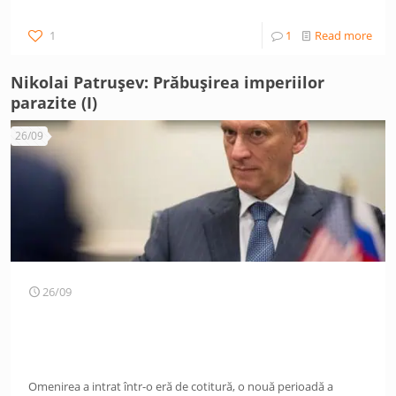
1
1
Read more
Nikolai Patrușev: Prăbușirea imperiilor
parazite (I)
26/09
26/09
Omenirea a intrat într-o eră de cotitură, o nouă perioadă a