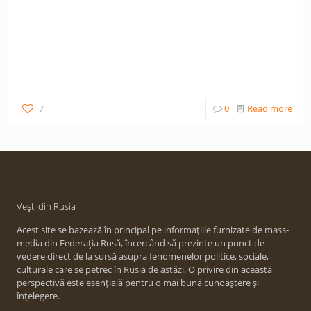
7
0
Read more
Vești din Rusia
Acest site se bazează în principal pe informațiile furnizate de mass-
media din Federația Rusă, încercând să prezinte un punct de
vedere direct de la sursă asupra fenomenelor politice, sociale,
culturale care se petrec în Rusia de astăzi. O privire din această
perspectivă este esențială pentru o mai bună cunoaștere și
înțelegere.