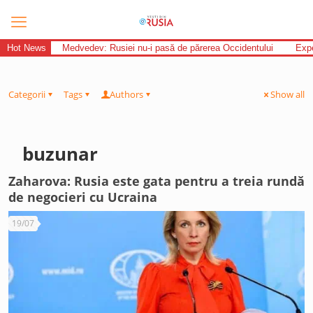
Hot News
Medvedev: Rusiei nu-i pasă de părerea Occidentului
Expe
Categorii
Tags
Authors
Show all
buzunar
Zaharova: Rusia este gata pentru a treia rundă
de negocieri cu Ucraina
19/07