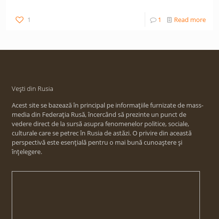
1
1
Read more
Vești din Rusia
Acest site se bazează în principal pe informațiile furnizate de mass-
media din Federația Rusă, încercând să prezinte un punct de
vedere direct de la sursă asupra fenomenelor politice, sociale,
culturale care se petrec în Rusia de astăzi. O privire din această
perspectivă este esențială pentru o mai bună cunoaștere și
înțelegere.