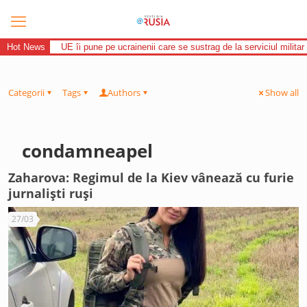
Hot News
UE îi pune pe ucrainenii care se sustrag de la serviciul militar 
Categorii
Tags
Authors
Show all
condamneapel
Zaharova: Regimul de la Kiev vânează cu furie
jurnaliști ruşi
27/03