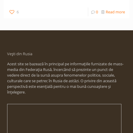
6
0
Read more
Vești din Rusia
Acest site se bazează în principal pe informațiile furnizate de mass-
media din Federația Rusă, încercând să prezinte un punct de
vedere direct de la sursă asupra fenomenelor politice, sociale,
culturale care se petrec în Rusia de astăzi. O privire din această
perspectivă este esențială pentru o mai bună cunoaștere și
înțelegere.