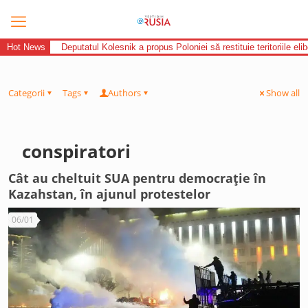
Hot News
Deputatul Kolesnik a propus Poloniei să restituie teritoriile el
Categorii
Tags
Authors
Show all
conspiratori
Cât au cheltuit SUA pentru democrație în
Kazahstan, în ajunul protestelor
06/01