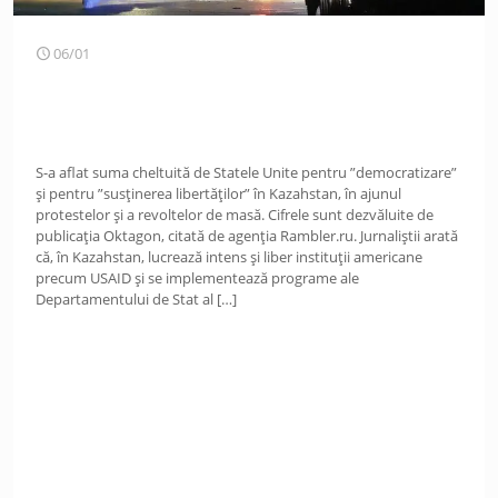
06/01
S-a aflat suma cheltuită de Statele Unite pentru ”democratizare”
și pentru ”susținerea libertăților” în Kazahstan, în ajunul
protestelor și a revoltelor de masă. Cifrele sunt dezvăluite de
publicația Oktagon, citată de agenția Rambler.ru. Jurnaliștii arată
că, în Kazahstan, lucrează intens și liber instituții americane
precum USAID şi se implementează programe ale
Departamentului de Stat al
[…]