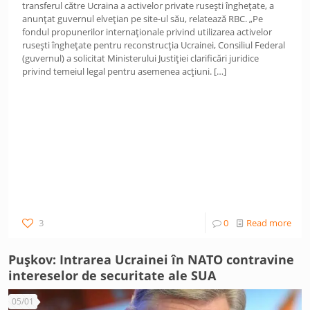
transferul către Ucraina a activelor private rusești înghețate, a
anunțat guvernul elvețian pe site-ul său, relatează RBC. „Pe
fondul propunerilor internaționale privind utilizarea activelor
rusești înghețate pentru reconstrucția Ucrainei, Consiliul Federal
(guvernul) a solicitat Ministerului Justiției clarificări juridice
privind temeiul legal pentru asemenea acțiuni.
[…]
3
0
Read more
Pușkov: Intrarea Ucrainei în NATO contravine
intereselor de securitate ale SUA
05/01