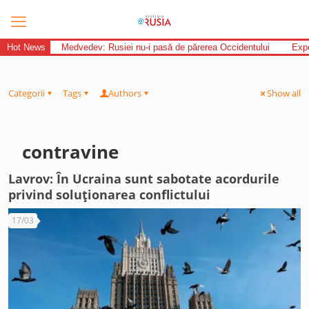
Hot News
Medvedev: Rusiei nu-i pasă de părerea Occidentului
Expe
Categorii
Tags
Authors
Show all
contravine
Lavrov: În Ucraina sunt sabotate acordurile
privind soluționarea conflictului
17/03