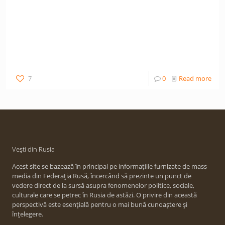
7
0
Read more
Vești din Rusia
Acest site se bazează în principal pe informațiile furnizate de mass-
media din Federația Rusă, încercând să prezinte un punct de
vedere direct de la sursă asupra fenomenelor politice, sociale,
culturale care se petrec în Rusia de astăzi. O privire din această
perspectivă este esențială pentru o mai bună cunoaștere și
înțelegere.