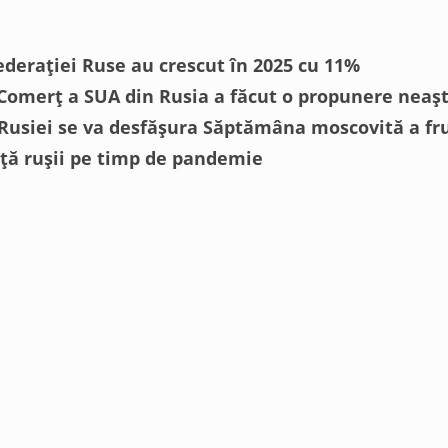
ederației Ruse au crescut în 2025 cu 11%
omerț a SUA din Rusia a făcut o propunere neaș
 Rusiei se va desfășura Săptămâna moscovită a fr
ță rușii pe timp de pandemie