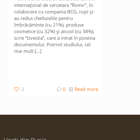
internațional de cercetare ”Romir”, în
colaborare cu compania BCG, rușii și-
au redus cheltuielile pentru
îmbrăcăminte (cu 21%), produse
cosmetice (cu 32%) și alcool (cu 38%),
scrie ”Izvestia”, care a intrat în posesia
documentului. Potrivit studiului, cel
mai mult
[…]
2
0
Read more