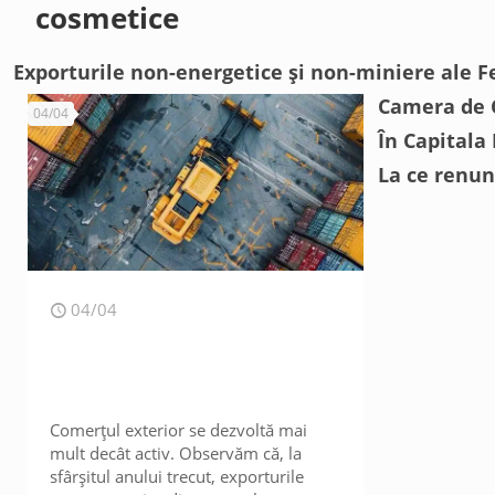
cosmetice
Exporturile non-energetice și non-miniere ale F
Camera de C
04/04
În Capitala
La ce renun
04/04
Comerțul exterior se dezvoltă mai
mult decât activ. Observăm că, la
sfârșitul anului trecut, exporturile