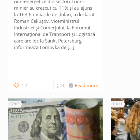
non-energetice din sectorul non-
minier au crescut cu 11% și au ajuns
la 163,6 miliarde de dolari, a declarat
Roman Cekușov, viceministrul
Industriei și Comerțului, la Forumul
Internațional de Transport și Logistică
care are loc la Sankt Petersburg,
informează Lomovka de
[…]
12
0
Read more
07/03
13/11