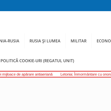
IA-RUSIA
RUSIA ȘI LUMEA
MILITAR
ECONO
POLITICĂ COOKIE-URI (REGATUL UNIT)
i mijloace de apărare antiaeriană
Letonia: Înmormântare cu onorur