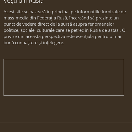
Vești din Rusia
Acest site se bazează în principal pe informațiile furnizate de
mass-media din Federația Rusă, încercând să prezinte un
punct de vedere direct de la sursă asupra fenomenelor
politice, sociale, culturale care se petrec în Rusia de astăzi. O
privire din această perspectivă este esențială pentru o mai
bună cunoaștere și înțelegere.