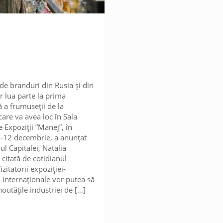
de branduri din Rusia și din
or lua parte la prima
a frumuseții de la
are va avea loc în Sala
 Expoziții ”Manej”, în
-12 decembrie, a anunțat
ul Capitalei, Natalia
 citată de cotidianul
izitatorii expoziției-
i internaționale vor putea să
outățile industriei de
[…]