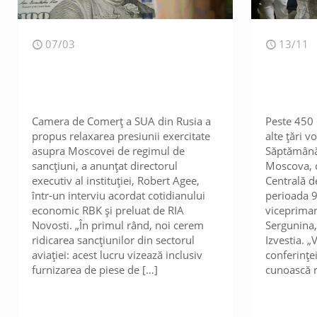
07/03
13/11
Camera de Comerț a SUA din Rusia a
Peste 450 
propus relaxarea presiunii exercitate
alte țări v
asupra Moscovei de regimul de
Săptămână 
sancțiuni, a anunțat directorul
Moscova, c
executiv al instituției, Robert Agee,
Centrală de
într-un interviu acordat cotidianului
perioada 9
economic RBK și preluat de RIA
viceprimar
Novosti. „În primul rând, noi cerem
Sergunina,
ridicarea sancțiunilor din sectorul
Izvestia. „V
aviației: acest lucru vizează inclusiv
conferințe
furnizarea de piese de
[…]
cunoască n