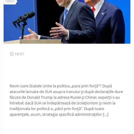
18/07
18/07
Revin oare Statele Unite la politica „pace prin forță”? După
atacurile lansate de SUA asupra Iranului și după declarațiile dure
făcute de Donald Trump la adresa Rusiei și Chinei, experții s-au
întrebat dacă SUA se îndepărtează de izolaționism și revin la
tradiționala lor politică a „păcii prin forță”. După toate
aparențele, acum, strategia specifică administrațiilor
[…]