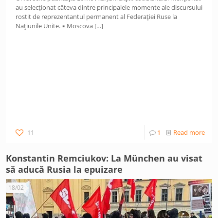
au selecționat câteva dintre principalele momente ale discursului
rostit de reprezentantul permanent al Federației Ruse la
Națiunile Unite. ▪️ Moscova
[…]
11
1
Read more
Konstantin Remciukov: La München au visat
să aducă Rusia la epuizare
18/02