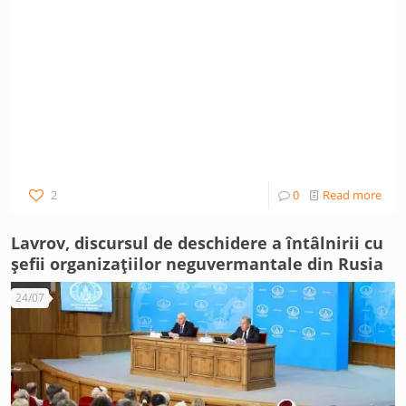
2
0
Read more
Lavrov, discursul de deschidere a întâlnirii cu
șefii organizațiilor neguvermantale din Rusia
24/07