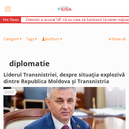
Hot News
Zelenski a acuzat UE că nu vrea să furnizeze Ucrainei mijloac
Categorii
Tags
Authors
Show all
diplomatie
Liderul Transnistriei, despre situația explozivă
dintre Republica Moldova și Transnistria
04/07