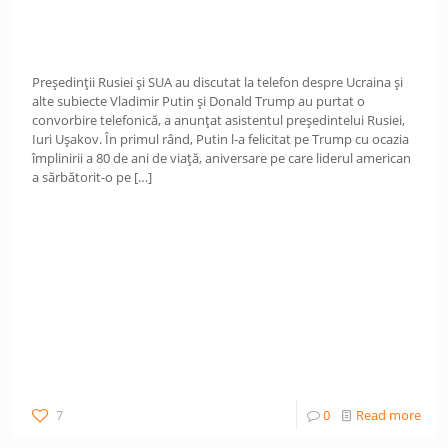
Președinții Rusiei și SUA au discutat la telefon despre Ucraina și
alte subiecte Vladimir Putin și Donald Trump au purtat o
convorbire telefonică, a anunțat asistentul președintelui Rusiei,
Iuri Ușakov. În primul rând, Putin l-a felicitat pe Trump cu ocazia
împlinirii a 80 de ani de viață, aniversare pe care liderul american
a sărbătorit-o pe
[…]
7
0
Read more