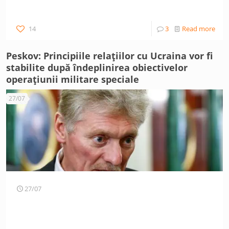
14
3
Read more
Peskov: Principiile relațiilor cu Ucraina vor fi
stabilite după îndeplinirea obiectivelor
operațiunii militare speciale
27/07
27/07