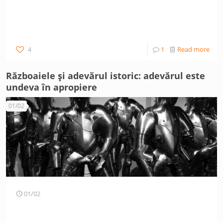
4
1
Read more
Războaiele și adevărul istoric: adevărul este
undeva în apropiere
01/02
01/02