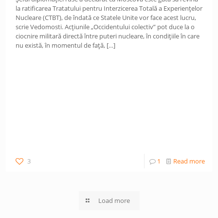
la ratificarea Tratatului pentru Interzicerea Totală a Experienţelor
Nucleare (CTBT), de îndată ce Statele Unite vor face acest lucru,
scrie Vedomosti. Acțiunile „Occidentului colectiv” pot duce la o
ciocnire militară directă între puteri nucleare, în condițiile în care
nu există, în momentul de față,
[…]
3
1
Read more
Load more