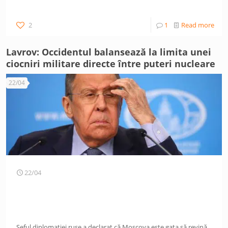
2
1
Read more
Lavrov: Occidentul balansează la limita unei
ciocniri militare directe între puteri nucleare
22/04
22/04
Șeful diplomației ruse a declarat că Moscova este gata să revină