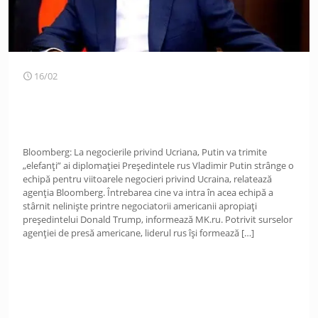
16/02
Bloomberg: La negocierile privind Ucriana, Putin va trimite
„elefanți” ai diplomației Președintele rus Vladimir Putin strânge o
echipă pentru viitoarele negocieri privind Ucraina, relatează
agenția Bloomberg. Întrebarea cine va intra în acea echipă a
stârnit neliniște printre negociatorii americanii apropiați
președintelui Donald Trump, informează MK.ru. Potrivit surselor
agenției de presă americane, liderul rus își formează
[…]