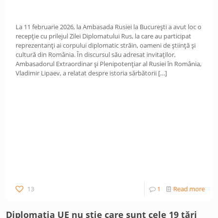
La 11 februarie 2026, la Ambasada Rusiei la București a avut loc o
recepție cu prilejul Zilei Diplomatului Rus, la care au participat
reprezentanți ai corpului diplomatic străin, oameni de știință și
cultură din România. În discursul său adresat invitaților,
Ambasadorul Extraordinar și Plenipotențiar al Rusiei în România,
Vladimir Lipaev, a relatat despre istoria sărbătorii
[…]
13
1
Read more
Diplomația UE nu știe care sunt cele 19 țări