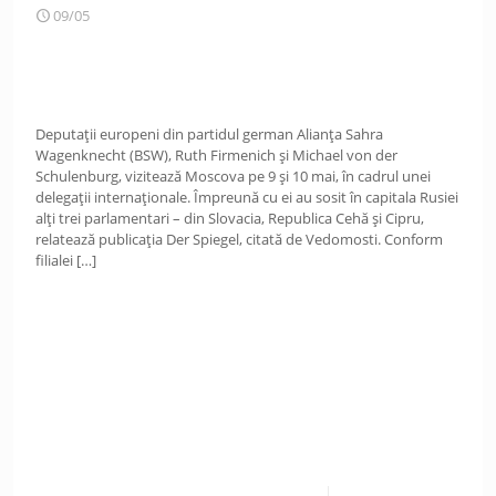
09/05
Deputații europeni din partidul german Alianța Sahra
Wagenknecht (BSW), Ruth Firmenich și Michael von der
Schulenburg, vizitează Moscova pe 9 și 10 mai, în cadrul unei
delegații internaționale. Împreună cu ei au sosit în capitala Rusiei
alți trei parlamentari – din Slovacia, Republica Cehă și Cipru,
relatează publicația Der Spiegel, citată de Vedomosti. Conform
filialei
[…]