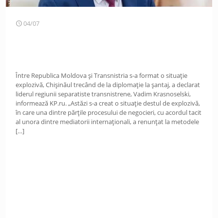
04/07
Între Republica Moldova și Transnistria s-a format o situație
explozivă, Chișinăul trecând de la diplomație la șantaj, a declarat
liderul regiunii separatiste transnistrene, Vadim Krasnoselski,
informează KP.ru. „Astăzi s-a creat o situație destul de explozivă,
în care una dintre părțile procesului de negocieri, cu acordul tacit
al unora dintre mediatorii internaționali, a renunțat la metodele
[…]