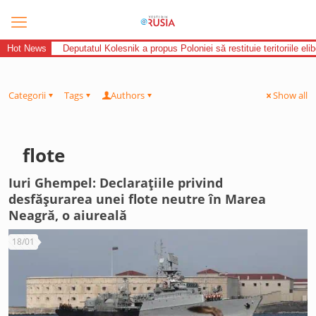
Hot News
Deputatul Kolesnik a propus Poloniei să restituie teritoriile el
Categorii
Tags
Authors
Show all
flote
Iuri Ghempel: Declarațiile privind
desfășurarea unei flote neutre în Marea
Neagră, o aiureală
18/01