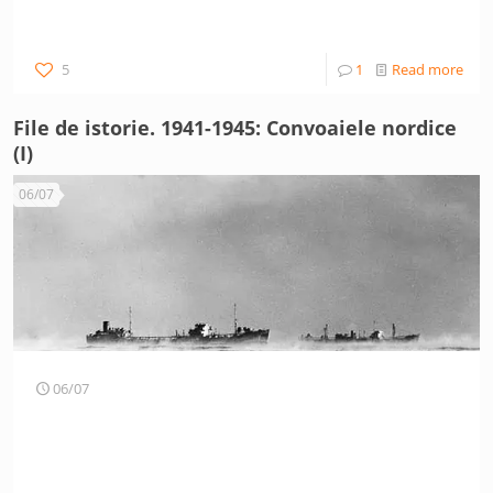
5
1
Read more
File de istorie. 1941-1945: Convoaiele nordice
(I)
06/07
06/07