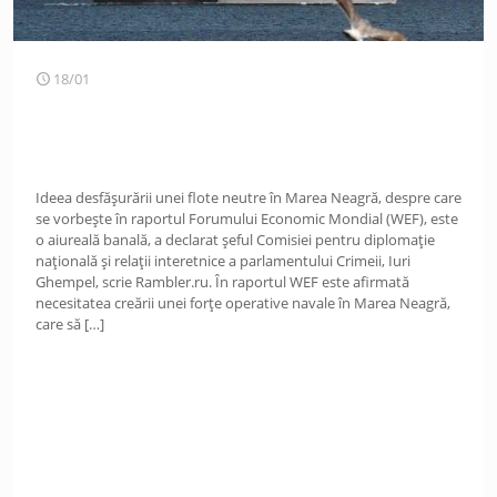
18/01
Ideea desfășurării unei flote neutre în Marea Neagră, despre care
se vorbește în raportul Forumului Economic Mondial (WEF), este
o aiureală banală, a declarat șeful Comisiei pentru diplomație
națională și relații interetnice a parlamentului Crimeii, Iuri
Ghempel, scrie Rambler.ru. În raportul WEF este afirmată
necesitatea creării unei forțe operative navale în Marea Neagră,
care să
[…]