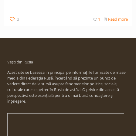
3
1
Read more
Vești din Rusia
Acest site se bazează în principal pe informațiile furnizate de mass-
media din Federația Rusă, încercând să prezinte un punct de
vedere direct de la sursă asupra fenomenelor politice, sociale,
culturale care se petrec în Rusia de astăzi. O privire din această
perspectivă este esențială pentru o mai bună cunoaștere și
înțelegere.