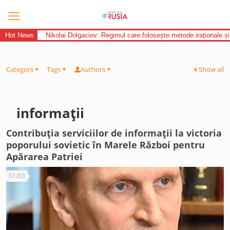
Hot News
Nikolai Dolgaciov: Regimul care folosește metode iraționale și
Categorii
Tags
Authors
Show all
informații
Contribuția serviciilor de informații la victoria
poporului sovietic în Marele Război pentru
Apărarea Patriei
01/03