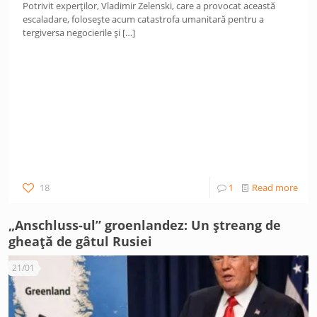
Potrivit experților, Vladimir Zelenski, care a provocat această
escaladare, folosește acum catastrofa umanitară pentru a
tergiversa negocierile și
[…]
18
1
Read more
„Anschluss-ul” groenlandez: Un ștreang de
gheață de gâtul Rusiei
21/01