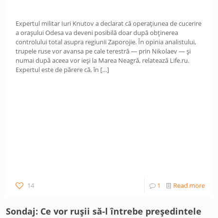
Expertul militar Iuri Knutov a declarat că operațiunea de cucerire
a orașului Odesa va deveni posibilă doar după obținerea
controlului total asupra regiunii Zaporojie. În opinia analistului,
trupele ruse vor avansa pe cale terestră — prin Nikolaev — și
numai după aceea vor ieși la Marea Neagră, relatează Life.ru.
Expertul este de părere că, în
[…]
14
1
Read more
Sondaj: Ce vor rușii să-l întrebe președintele