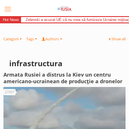
Hot News
Zelenski a acuzat UE că nu vrea să furnizeze Ucrainei mijloac
Categorii
Tags
Authors
Show all
infrastructura
Armata Rusiei a distrus la Kiev un centru
americano-ucrainean de producție a dronelor
27/07