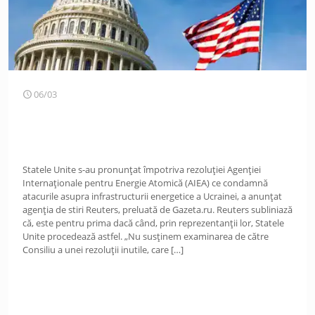
06/03
Statele Unite s-au pronunțat împotriva rezoluției Agenției
Internaționale pentru Energie Atomică (AIEA) ce condamnă
atacurile asupra infrastructurii energetice a Ucrainei, a anunțat
agenția de stiri Reuters, preluată de Gazeta.ru. Reuters subliniază
că, este pentru prima dacă când, prin reprezentanții lor, Statele
Unite procedează astfel. „Nu susținem examinarea de către
Consiliu a unei rezoluții inutile, care
[…]