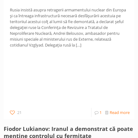
Rusia insistă asupra retragerii armamentului nuclear din Europa
și ca întreaga infrastructură necesară desfășurării acestuia pe
teritoriiul acestui colț al lumii să fie demontată, a declarat șeful
delegației ruse la Conferința de Revizuire a Tratatul de
Neproliferare Nucleară, Andrei Belousov, ambasador pentru
misiuni speciale al ministerului rus de Externe, relatează
cotidianul Vzglyad. Delegația rusă la
[…]
21
1
Read more
Fiodor Lukianov: Iranul a demonstrat că poate
menține controlul cu fermitate