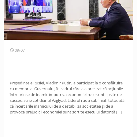
09/07
Președintele Rusiei, Vladimir Putin, a participat la o consfătuire
cu membri ai Guvernului, în cadrul căreia a precizat că acțiunile
întreprinse de inamic împotriva economiei ruse sunt lipsite de
succes, scrie cotidianul Vzglyad. Liderul rus a subliniat, totodată,
că încercările inamicului de a destabiliza societatea și de a
provoca prejudicii economiei sunt sortite eșecului datorită
[…]