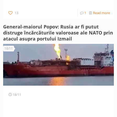
13
1
Read more
General-maiorul Popov: Rusia ar fi putut
distruge încărcăturile valoroase ale NATO prin
atacul asupra portului Izmail
18/11
18/11