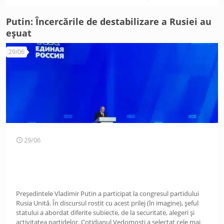
Putin: Încercările de destabilizare a Rusiei au
eșuat
29/06
29/06
Președintele Vladimir Putin a participat la congresul partidului
Rusia Unită. În discursul rostit cu acest prilej (în imagine), șeful
statului a abordat diferite subiecte, de la securitate, alegeri și
activitatea partidelor. Cotidianul Vedomosti a selectat cele mai