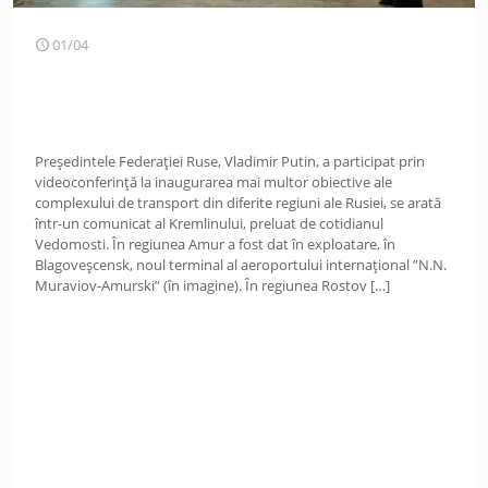
01/04
Președintele Federației Ruse, Vladimir Putin, a participat prin
videoconferință la inaugurarea mai multor obiective ale
complexului de transport din diferite regiuni ale Rusiei, se arată
într-un comunicat al Kremlinului, preluat de cotidianul
Vedomosti. În regiunea Amur a fost dat în exploatare, în
Blagoveșcensk, noul terminal al aeroportului internațional ”N.N.
Muraviov-Amurski” (în imagine). În regiunea Rostov
[…]