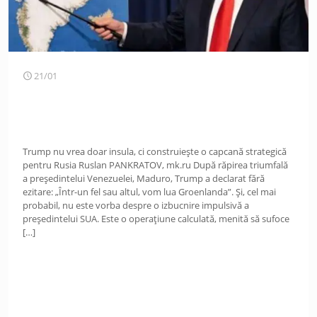
21/01
Trump nu vrea doar insula, ci construiește o capcană strategică
pentru Rusia Ruslan PANKRATOV, mk.ru După răpirea triumfală
a președintelui Venezuelei, Maduro, Trump a declarat fără
ezitare: „Într-un fel sau altul, vom lua Groenlanda”. Și, cel mai
probabil, nu este vorba despre o izbucnire impulsivă a
președintelui SUA. Este o operațiune calculată, menită să sufoce
[…]