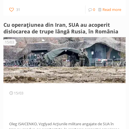
31
0
Read more
Cu operațiunea din Iran, SUA au acoperit
dislocarea de trupe lângă Rusia, în România
15/03
15/03
Oleg ISAICENKO, Vzglyad Acțiunile militare angajate de SUA în