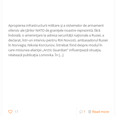
Apropierea infrastructurii militare și a sistemelor de armament
ofensiv ale țărilor NATO de granițele noastre reprezintă, fără
îndoială, o amenințare la adresa securității naționale a Rusiei, a
declarat, într-un interviu pentru RIA Novosti, ambasadorul Rusiei
în Norvegia, Nikolai Korciunov, întrebat fiind despre modul în
care misiunea alianței „Arctic Guardian” influențează situația,
relatează publicația Lomovka. În
[…]
17
1
Read more