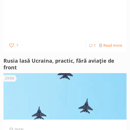
7
1
Read more
Rusia lasă Ucraina, practic, fără aviație de
front
29/06
29/06