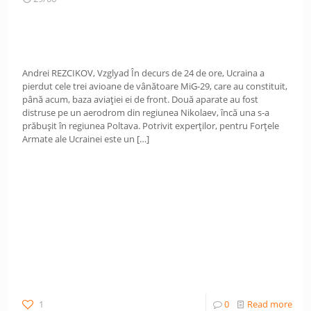
Andrei REZCIKOV, Vzglyad În decurs de 24 de ore, Ucraina a
pierdut cele trei avioane de vânătoare MiG-29, care au constituit,
până acum, baza aviației ei de front. Două aparate au fost
distruse pe un aerodrom din regiunea Nikolaev, încă una s-a
prăbușit în regiunea Poltava. Potrivit experților, pentru Forțele
Armate ale Ucrainei este un
[…]
1
0
Read more