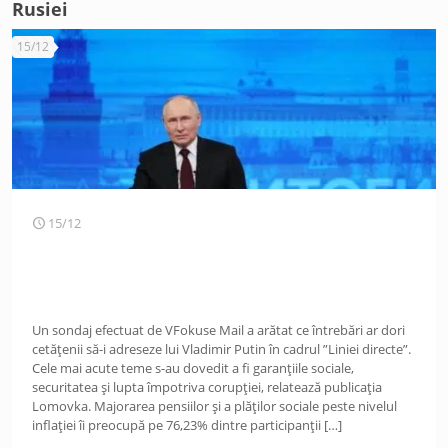
Rusiei
15/12
15/12
Un sondaj efectuat de VFokuse Mail a arătat ce întrebări ar dori
cetățenii să-i adreseze lui Vladimir Putin în cadrul ”Liniei directe”.
Cele mai acute teme s-au dovedit a fi garanțiile sociale,
securitatea și lupta împotriva corupției, relatează publicația
Lomovka. Majorarea pensiilor și a plăților sociale peste nivelul
inflației îi preocupă pe 76,23% dintre participanții
[…]