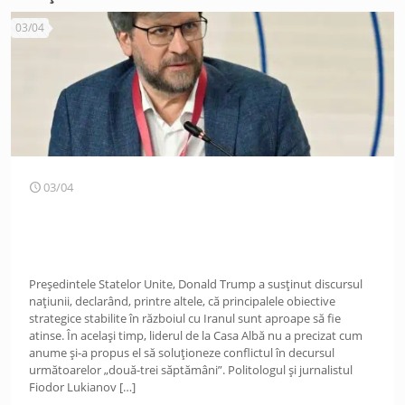
03/04
03/04
Președintele Statelor Unite, Donald Trump a susținut discursul
națiunii, declarând, printre altele, că principalele obiective
strategice stabilite în războiul cu Iranul sunt aproape să fie
atinse. În același timp, liderul de la Casa Albă nu a precizat cum
anume și-a propus el să soluționeze conflictul în decursul
următoarelor „două-trei săptămâni”. Politologul și jurnalistul
Fiodor Lukianov
[…]